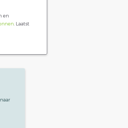
n en
ronnen
. Laatst
 naar