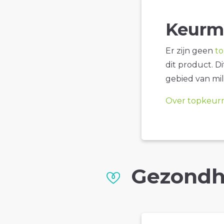
Keurm
Er zijn geen
t
dit product. D
gebied van mil
Over topkeur
Gezondh