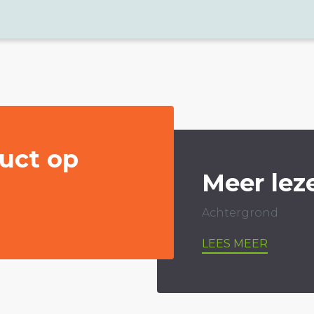
uct op
Meer lez
Achtergrond
LEES MEER