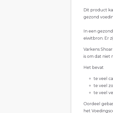
Dit product k
gezond voedin
In een gezond
eiwitbron. Er 
Varkens Shoarm
is om dat niet
Het bevat
te veel c
te veel z
te veel v
Oordeel gebase
het Voedings