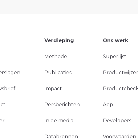
Verdieping
Ons werk
Methode
Superlijst
erslagen
Publicaties
Productwijzer
sbrief
Impact
Productchec
ct
Persberichten
App
er
In de media
Developers
Databronnen
Voorwaarden