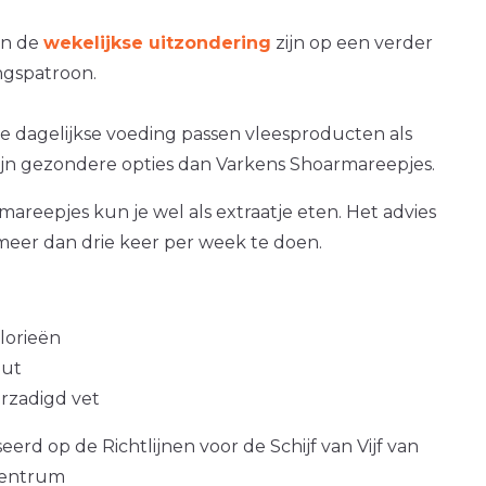
an de
wekelijkse uitzondering
zijn op een verder
gspatroon.
e dagelijkse voeding passen vleesproducten als
zijn gezondere opties dan Varkens Shoarmareepjes.
areepjes kun je wel als extraatje eten. Het advies
 meer dan drie keer per week te doen.
alorieën
out
erzadigd vet
erd op de Richtlijnen voor de Schijf van Vijf van
centrum