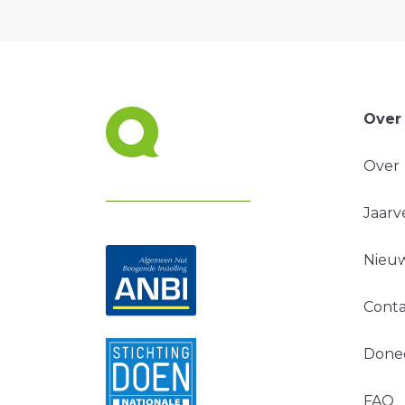
Over
Over
Jaarv
Nieuw
Conta
Done
FAQ