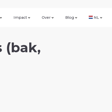
Impact
Over
Blog
NL
 (bak,