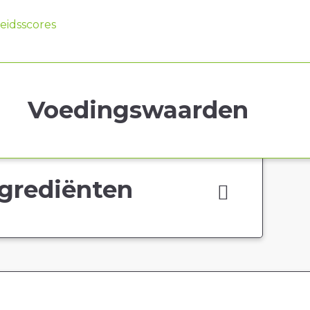
idsscores
Voedingswaarden
grediënten