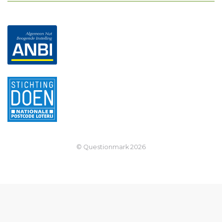
© Questionmark
2026