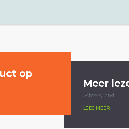
uct op
Meer lez
Achtergrond
LEES MEER