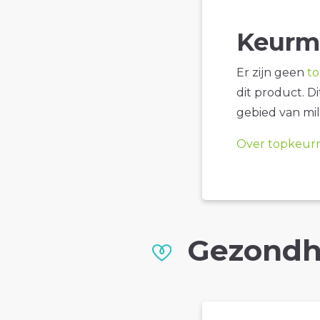
Keurm
Er zijn geen
t
dit product. D
gebied van mil
Over topkeur
Gezondh