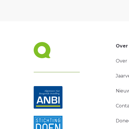
Over
Over
Jaarv
Nieuw
Conta
Done