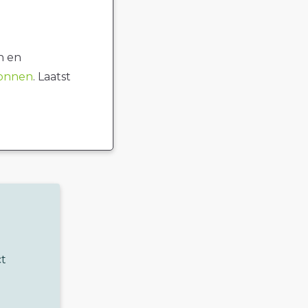
n en
ronnen
. Laatst
ct