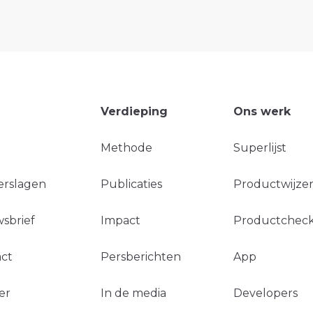
Verdieping
Ons werk
Methode
Superlijst
erslagen
Publicaties
Productwijzer
sbrief
Impact
Productchec
ct
Persberichten
App
er
In de media
Developers