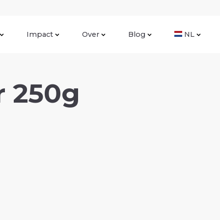
Impact
Over
Blog
NL
r 250g