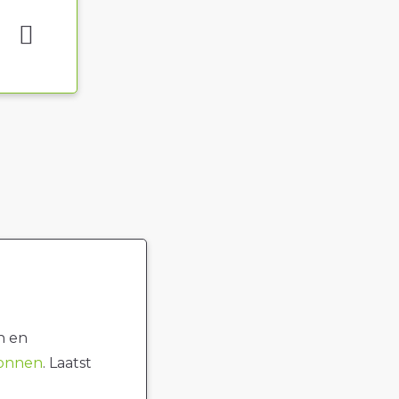
n en
ronnen
. Laatst