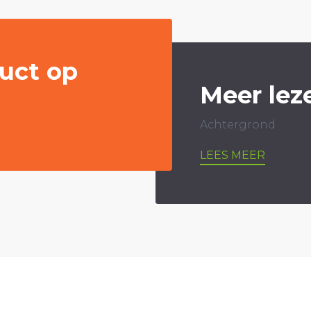
uct op
Meer lez
Achtergrond
LEES MEER