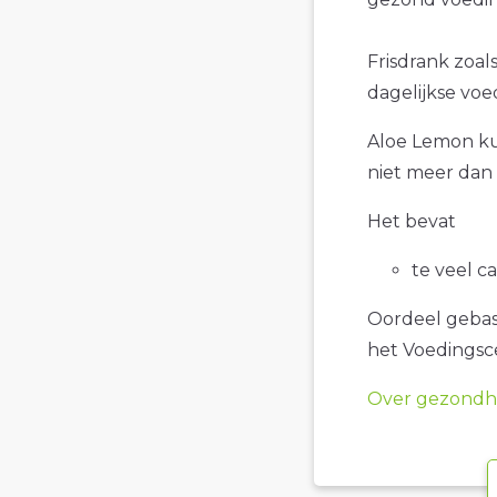
Frisdrank zoal
dagelijkse voe
Aloe Lemon kun
niet meer dan 
Het bevat
te veel c
Oordeel gebase
het Voedings
Over gezondhe