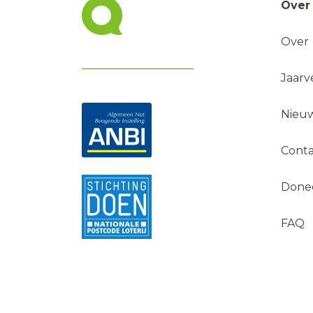
Over
Over
Jaarv
Nieuw
Conta
Done
FAQ