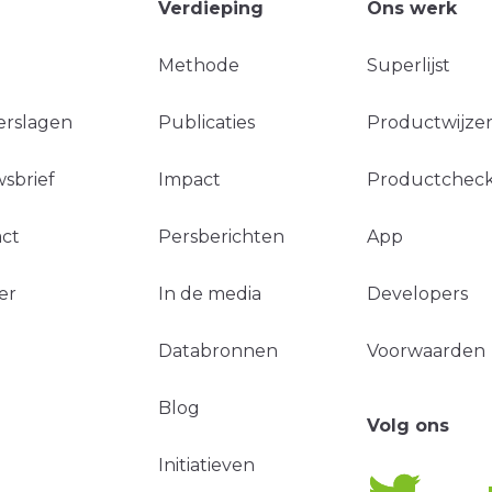
Verdieping
Ons werk
Methode
Superlijst
erslagen
Publicaties
Productwijzer
sbrief
Impact
Productchec
ct
Persberichten
App
er
In de media
Developers
Databronnen
Voorwaarden
Blog
Volg ons
Initiatieven