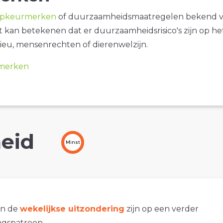
opkeurmerken
of duurzaamheidsmaatregelen bekend 
it kan betekenen dat er duurzaamheidsrisico's zijn op he
ieu, mensenrechten of dierenwelzijn.
merken
eid
Minst
an de
wekelijkse uitzondering
zijn op een verder
gspatroon.