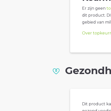
Er zijn geen
t
dit product. D
gebied van mil
Over topkeur
Gezondh
Dit product k
gezond voedin