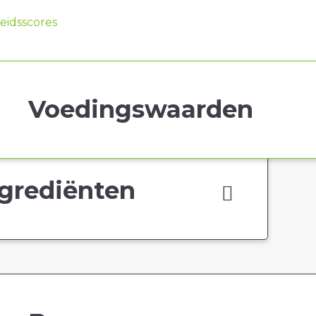
idsscores
Voedingswaarden
grediënten