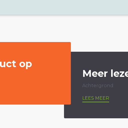
uct op
Meer lez
Achtergrond
LEES MEER