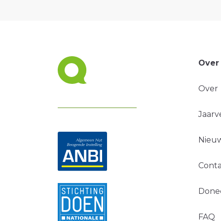
Over
Over
Jaarv
Nieuw
Conta
Done
FAQ