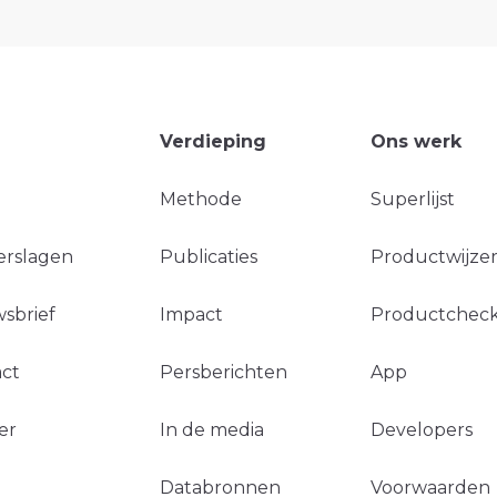
Verdieping
Ons werk
Methode
Superlijst
erslagen
Publicaties
Productwijzer
sbrief
Impact
Productchec
ct
Persberichten
App
er
In de media
Developers
Databronnen
Voorwaarden