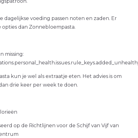
gspatroon.
e dagelijkse voeding passen noten en zaden. Er
e opties dan Zonnebloempasta.
n missing:
ations.personal_health.issues.rule_keys.added_unhealth
a kun je wel als extraatje eten. Het advies is om
dan drie keer per week te doen.
alorieën
erd op de Richtlijnen voor de Schijf van Vijf van
centrum