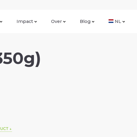
Impact
Over
Blog
NL
350g)
DUCT