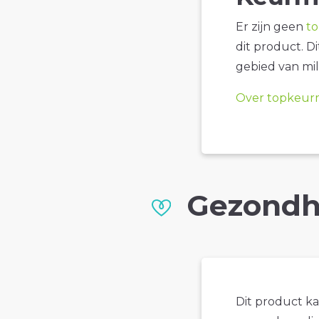
Er zijn geen
t
dit product. D
gebied van mil
Over topkeur
Gezondh
Dit product k