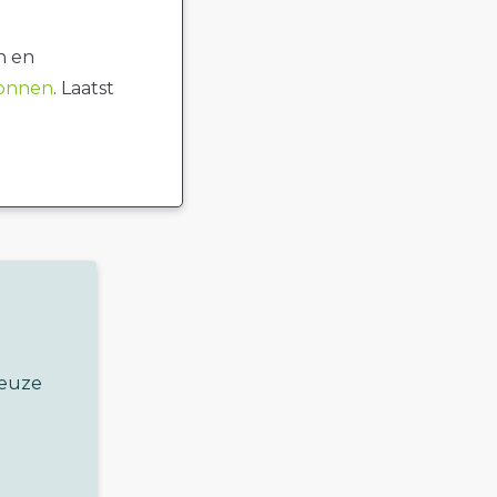
n en
ronnen
. Laatst
keuze