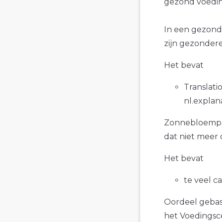
gezond voedin
In een gezond
zijn gezonder
Het bevat
Translatio
nl.explan
Zonnebloempast
dat niet meer 
Het bevat
te veel c
Oordeel gebase
het Voedings