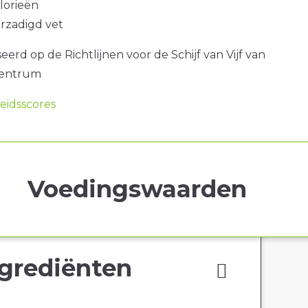
alorieën
erzadigd vet
erd op de Richtlijnen voor de Schijf van Vijf van
centrum
idsscores
Voedingswaarden
grediënten