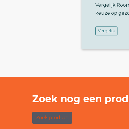
Vergelijk Roo
keuze op gez
Vergelijk
Zoek nog een prod
Zoek product