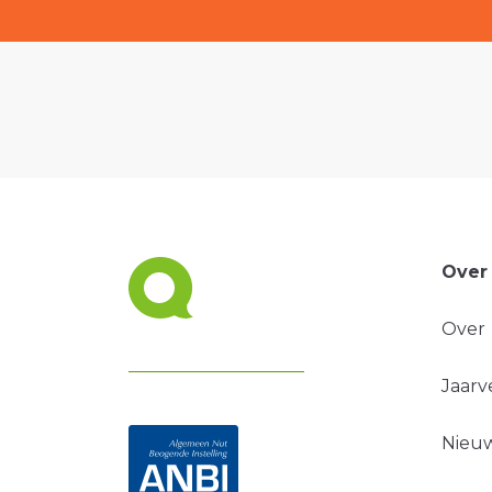
Over
Over
Jaarv
Nieuw