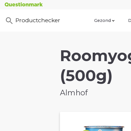
Productchecker
Gezond
D
Roomyogh
(500g)
Almhof