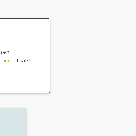
n en
ronnen
. Laatst