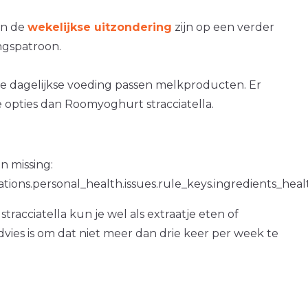
an de
wekelijkse uitzondering
zijn op een verder
gspatroon.
e dagelijkse voeding passen melkproducten. Er
 opties dan Roomyoghurt stracciatella.
n missing:
ations.personal_health.issues.rule_keys.ingredients_hea
racciatella kun je wel als extraatje eten of
dvies is om dat niet meer dan drie keer per week te