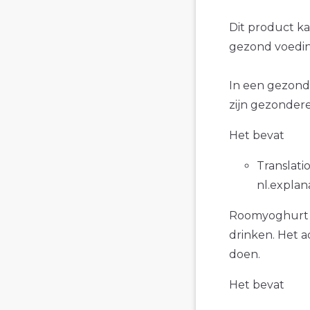
Dit product k
gezond voedin
In een gezond
zijn gezondere
Het bevat
Translatio
nl.explan
Roomyoghurt st
drinken. Het a
doen.
Het bevat