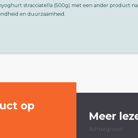
myoghurt stracciatella (500g) met een ander product na
ondheid en duurzaamheid.
uct op
Meer lez
Achtergrond