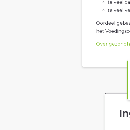
te veel c
te veel v
Oordeel gebase
het Voedings
Over gezondhe
In