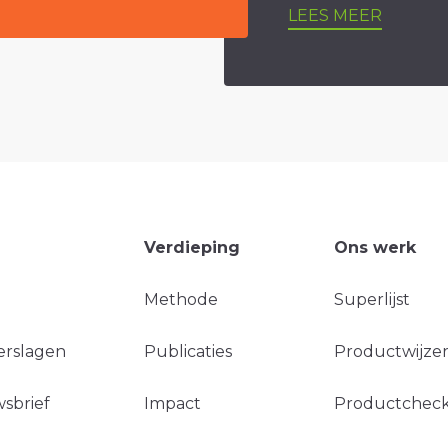
LEES MEER
Verdieping
Ons werk
Methode
Superlijst
erslagen
Publicaties
Productwijzer
sbrief
Impact
Productchec