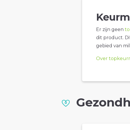
Keurm
Er zijn geen
t
dit product. D
gebied van mil
Over topkeur
Gezondh