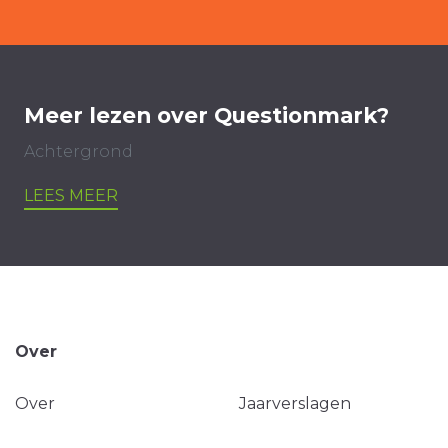
Meer lezen over Questionmark?
Achtergrond
LEES MEER
Over
Over
Jaarverslagen