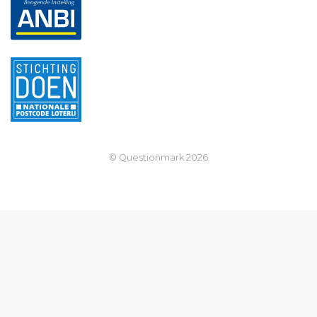
© Questionmark
2026