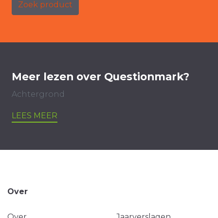
Zoek product
Meer lezen over Questionmark?
Achtergrond
LEES MEER
Over
Over
Jaarverslagen