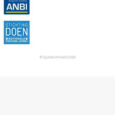
© Questionmark
2026