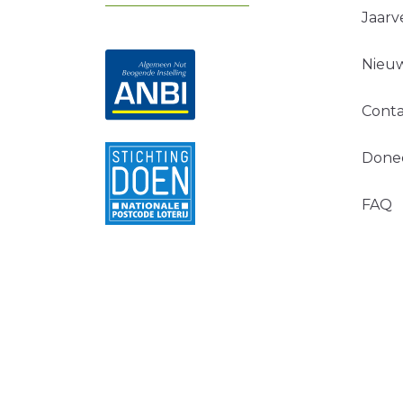
Jaarv
Nieuw
Conta
Done
FAQ