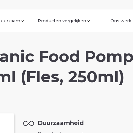
uurzaam
Producten vergelijken
Ons werk
anic Food Pomp
ml (Fles, 250ml)
Duurzaamheid