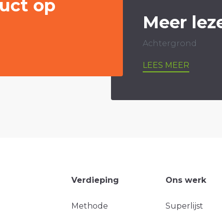
uct op
Meer lez
Achtergrond
LEES MEER
Verdieping
Ons werk
Methode
Superlijst