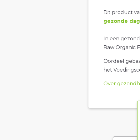
Dit product val
gezonde dage
In een gezonde
Raw Organic F
Oordeel gebase
het Voedings
Over gezondhe