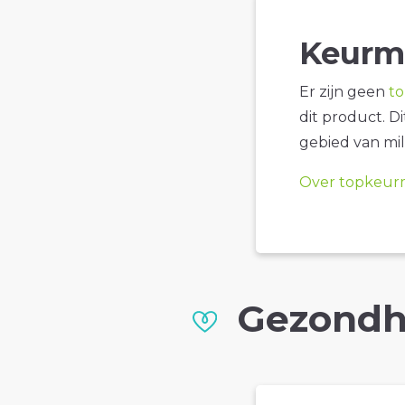
Keurm
Er zijn geen
t
dit product. D
gebied van mil
Over topkeur
Gezondh