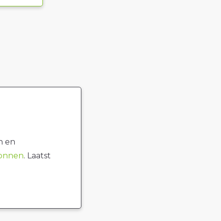
n en
ronnen
. Laatst