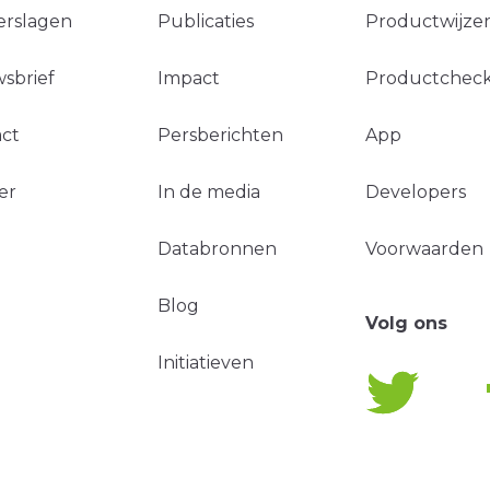
erslagen
Publicaties
Productwijzer
sbrief
Impact
Productchec
ct
Persberichten
App
er
In de media
Developers
Databronnen
Voorwaarden
Blog
Volg ons
Initiatieven