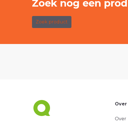
Zoek nog een prod
Zoek product
Over
Over