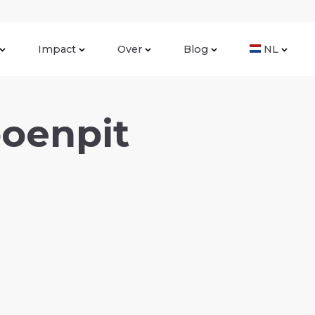
Impact
Over
Blog
NL
oenpit