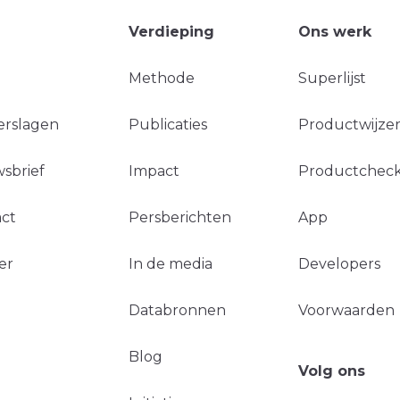
Verdieping
Ons werk
Methode
Superlijst
erslagen
Publicaties
Productwijzer
sbrief
Impact
Productchec
ct
Persberichten
App
er
In de media
Developers
Databronnen
Voorwaarden
Blog
Volg ons