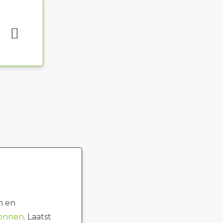
n en
ronnen
. Laatst