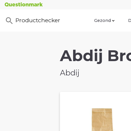
Productchecker
Gezond
D
Abdij Br
Abdij