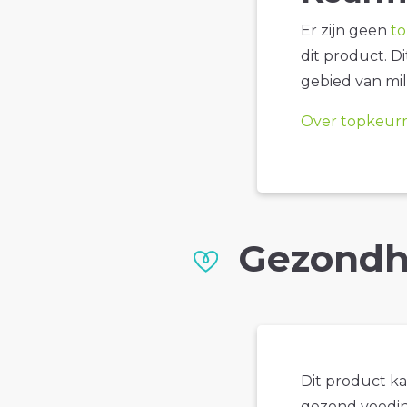
Er zijn geen
t
dit product. D
gebied van mil
Over topkeur
Gezondh
Dit product k
gezond voedin