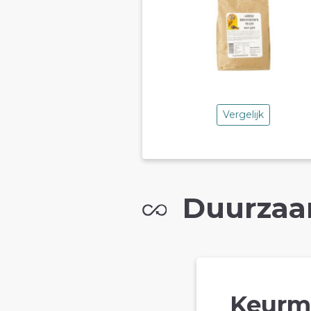
Vergelijk
Duurzaa
Keurm