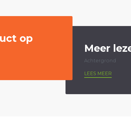
uct op
Meer lez
Achtergrond
LEES MEER