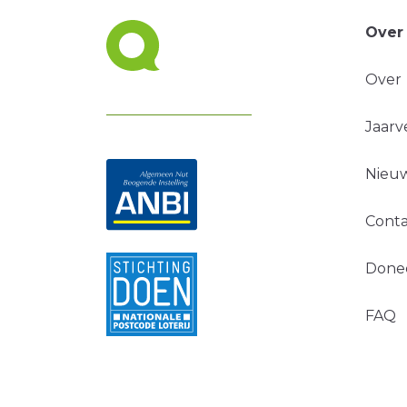
Over
Over
Jaarv
Nieuw
Conta
Done
FAQ