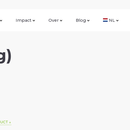
Impact
Over
Blog
NL
g)
DUCT