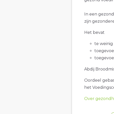
In een gezond
zijn gezondere
Het bevat
te weinig
toegevoe
toegevoe
Abdij Broodmix 
Oordeel gebase
het Voedings
Over gezondhe