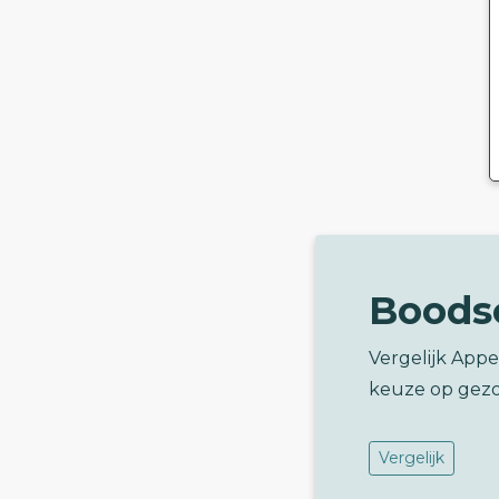
Boods
Vergelijk App
keuze op gez
Vergelijk