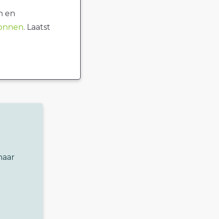
n en
ronnen
. Laatst
naar