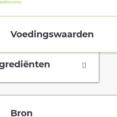
idsscores
Voedingswaarden
grediënten
Bron