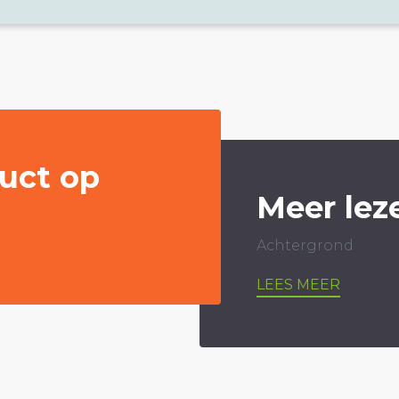
uct op
Meer lez
Achtergrond
LEES MEER