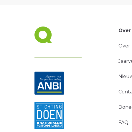
Over
Over
Jaarv
Nieuw
Conta
Done
FAQ