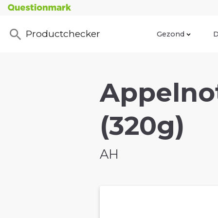
Productchecker
Gezond
D
Appelno
(320g)
AH