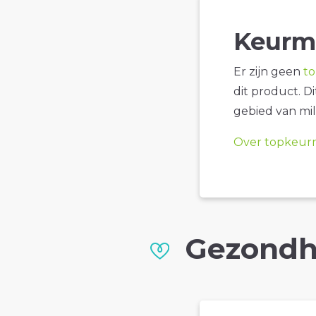
Keurm
Er zijn geen
t
dit product. D
gebied van mil
Over topkeur
Gezondh