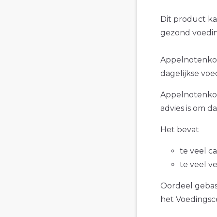
Dit product k
gezond voedin
Appelnotenkoek
dagelijkse voe
Appelnotenkoe
advies is om d
Het bevat
te veel c
te veel v
Oordeel gebase
het Voedings