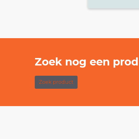
Zoek nog een prod
Zoek product