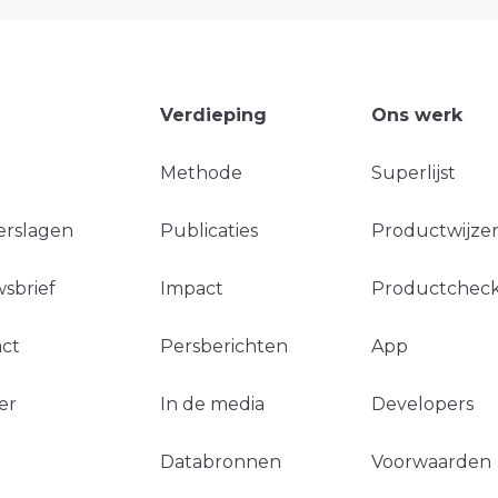
Verdieping
Ons werk
Methode
Superlijst
erslagen
Publicaties
Productwijzer
sbrief
Impact
Productchec
ct
Persberichten
App
er
In de media
Developers
Databronnen
Voorwaarden