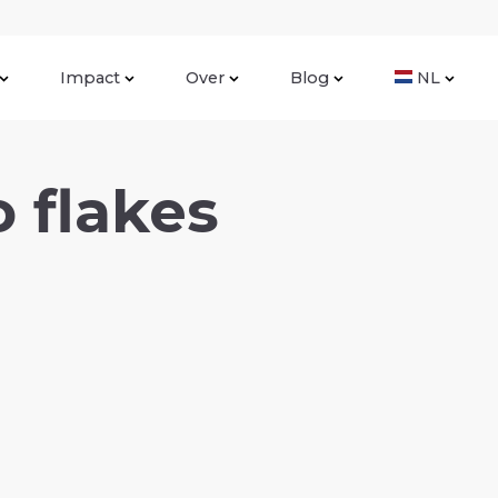
Impact
Over
Blog
NL
 flakes