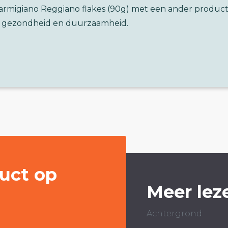
Parmigiano Reggiano flakes (90g) met een ander produc
 gezondheid en duurzaamheid.
uct op
Meer lez
Achtergrond