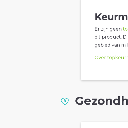
Keurm
Er zijn geen
t
dit product. D
gebied van mil
Over topkeur
Gezondh