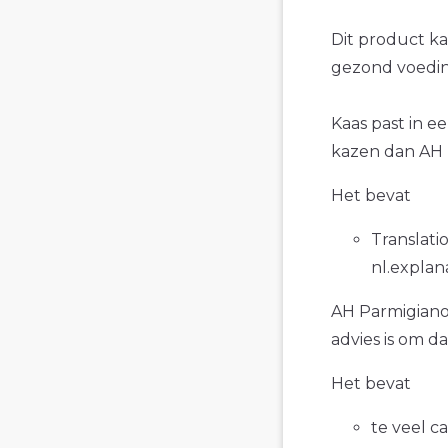
Dit product k
gezond voedin
Kaas past in e
kazen dan AH 
Het bevat
Translatio
nl.explan
AH Parmigiano 
advies is om d
Het bevat
te veel c