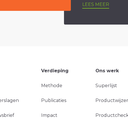
LEES MEER
Verdieping
Ons werk
Methode
Superlijst
erslagen
Publicaties
Productwijzer
sbrief
Impact
Productchec