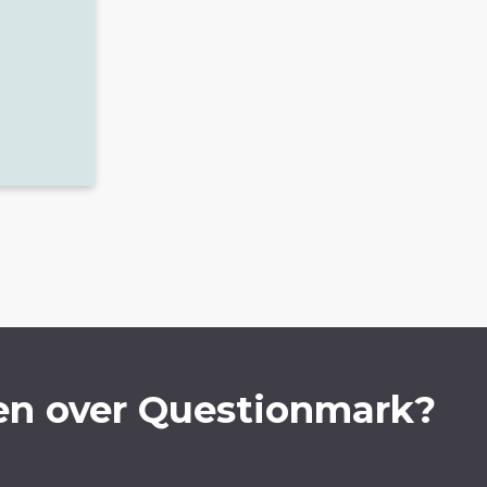
t
en over Questionmark?