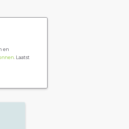
n en
ronnen
. Laatst