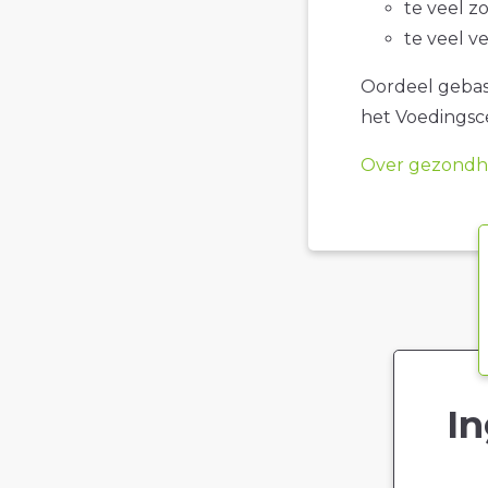
te veel z
te veel v
Oordeel gebase
het Voedings
Over gezondhe
In