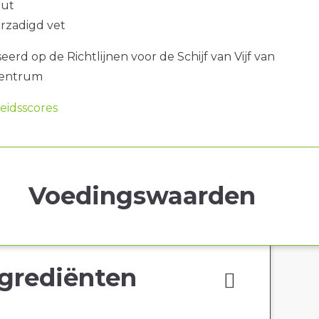
out
erzadigd vet
erd op de Richtlijnen voor de Schijf van Vijf van
centrum
idsscores
Voedingswaarden
grediënten