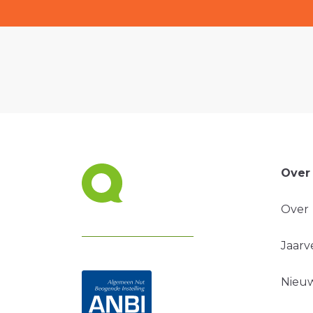
Over
Over
Jaarv
Nieuw