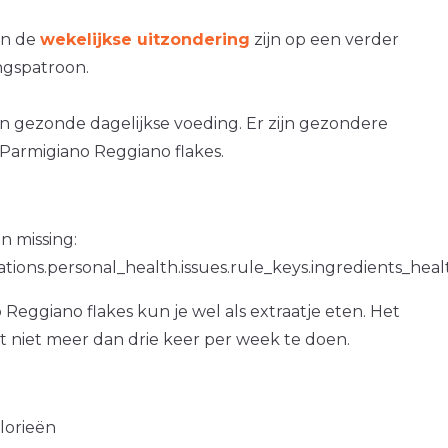
an de
wekelijkse uitzondering
zijn op een verder
gspatroon.
en gezonde dagelijkse voeding. Er zijn gezondere
Parmigiano Reggiano flakes.
n missing:
ations.personal_health.issues.rule_keys.ingredients_hea
Reggiano flakes kun je wel als extraatje eten. Het
at niet meer dan drie keer per week te doen.
alorieën