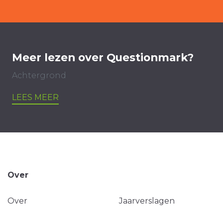
Meer lezen over Questionmark?
Achtergrond
LEES MEER
Over
Over
Jaarverslagen