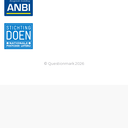
© Questionmark
2026