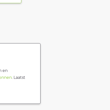
n en
ronnen
. Laatst