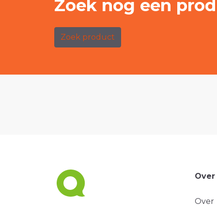
Zoek nog een prod
Zoek product
Over
Over