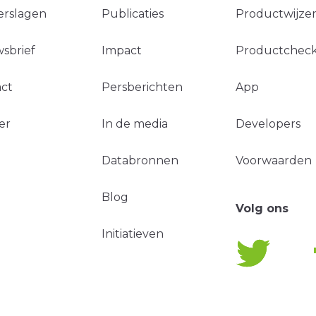
erslagen
Publicaties
Productwijzer
sbrief
Impact
Productchec
ct
Persberichten
App
er
In de media
Developers
Databronnen
Voorwaarden
Blog
Volg ons
Initiatieven