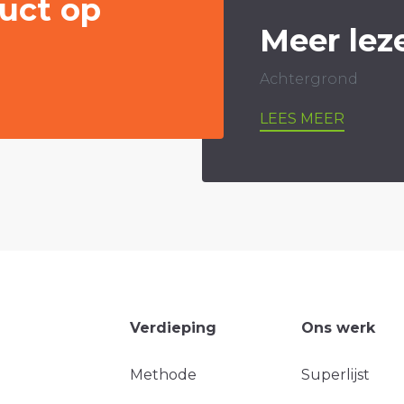
uct op
Meer lez
Achtergrond
LEES MEER
Verdieping
Ons werk
Methode
Superlijst