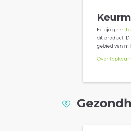
Keurm
Er zijn geen
t
dit product. D
gebied van mil
Over topkeur
Gezondh