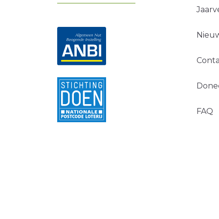
Jaarv
Nieuw
Conta
Done
FAQ