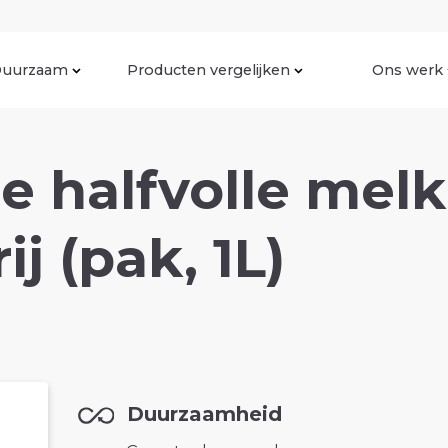
uurzaam
Producten vergelijken
Ons werk
 halfvolle melk
ij (pak, 1L)
Duurzaamheid