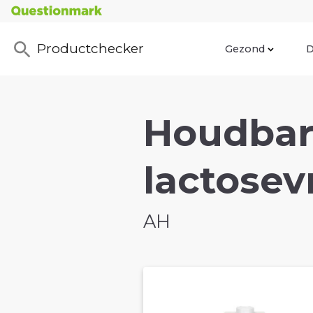
Productchecker
Gezond
D
Houdbare
lactosevr
AH