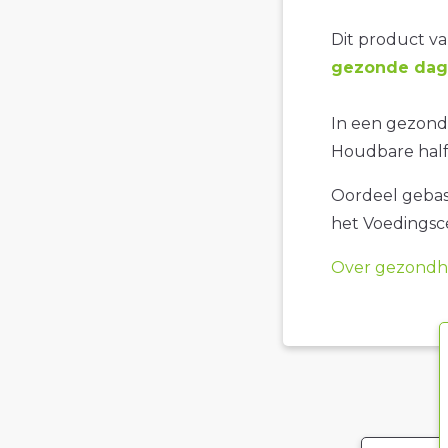
Dit product val
gezonde dage
In een gezond
Houdbare halfv
Oordeel gebase
het Voedings
Over gezondhe