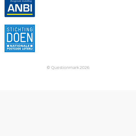
© Questionmark
2026