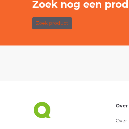
Zoek nog een prod
Zoek product
Over
Over