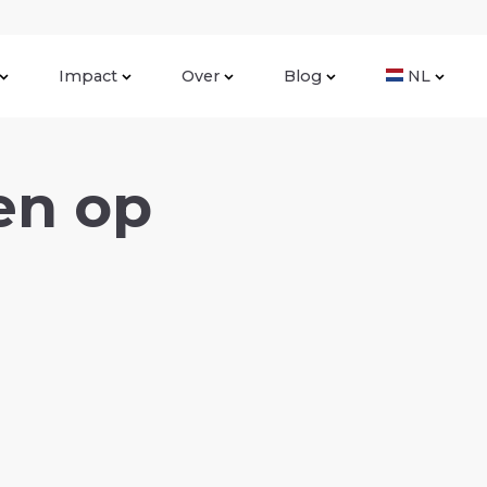
Impact
Over
Blog
NL
en op