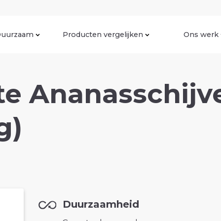
uurzaam
Producten vergelijken
Ons werk
te Ananasschijv
g)
Duurzaamheid