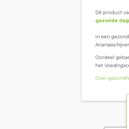
Dit product val
gezonde dage
In een gezonde
Ananasschijven
Oordeel gebase
het Voedings
Over gezondhe