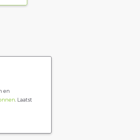
n en
ronnen
. Laatst