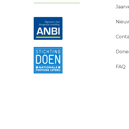
Jaarv
Nieuw
Conta
Done
FAQ