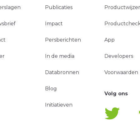
erslagen
Publicaties
Productwijzer
sbrief
Impact
Productchec
ct
Persberichten
App
er
In de media
Developers
Databronnen
Voorwaarden
Blog
Volg ons
Initiatieven