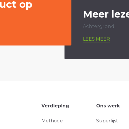
uct op
Meer lez
Achtergrond
LEES MEER
Verdieping
Ons werk
Methode
Superlijst