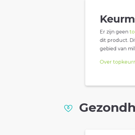
Keurm
Er zijn geen
t
dit product. D
gebied van mil
Over topkeur
Gezondh