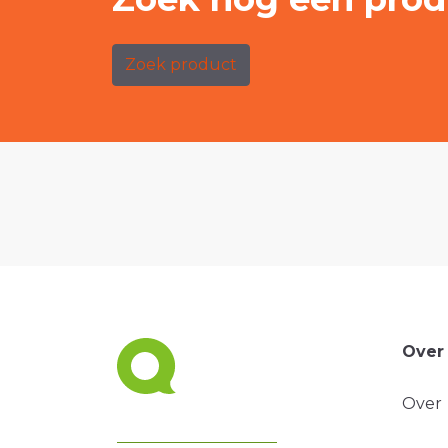
Zoek product
Over
Over