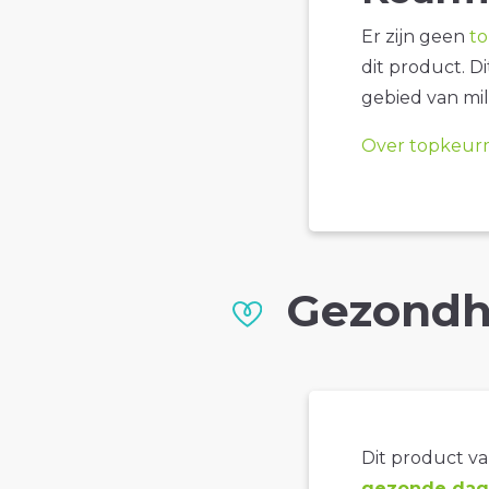
Er zijn geen
t
dit product. D
gebied van mil
Over topkeur
Gezondh
Dit product val
gezonde dage