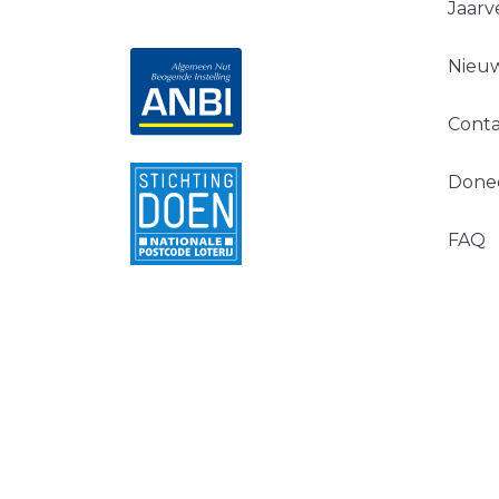
Jaarv
Nieuw
Conta
Done
FAQ