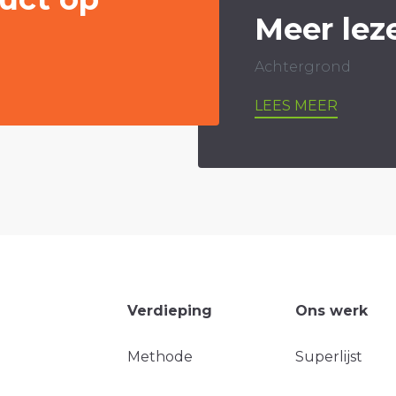
Meer lez
Achtergrond
LEES MEER
Verdieping
Ons werk
Methode
Superlijst