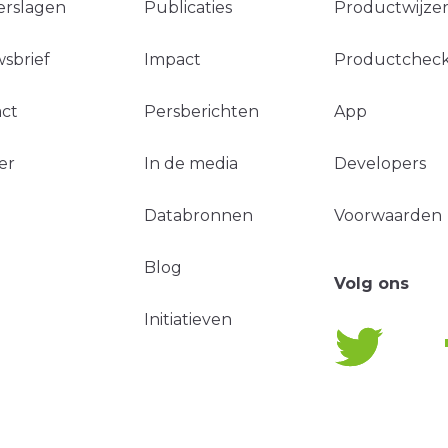
erslagen
Publicaties
Productwijzer
sbrief
Impact
Productchec
ct
Persberichten
App
er
In de media
Developers
Databronnen
Voorwaarden
Blog
Volg ons
Initiatieven