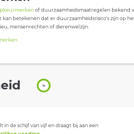
opkeurmerken
of duurzaamheidsmaatregelen bekend 
it kan betekenen dat er duurzaamheidsrisico's zijn op he
ieu, mensenrechten of dierenwelzijn.
merken
eid
Ja
t in de schijf van vijf en draagt bij aan een
lijkse voeding
.