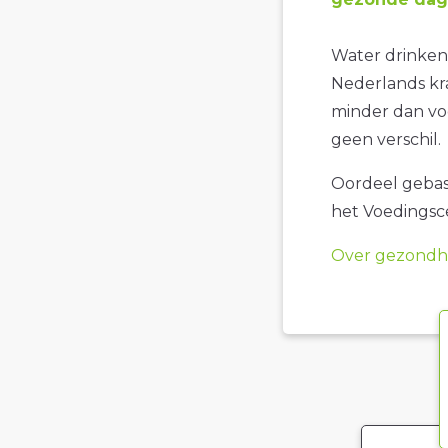
Water drinken 
Nederlands kra
minder dan voo
geen verschil.
Oordeel gebase
het Voedings
Over gezondhe