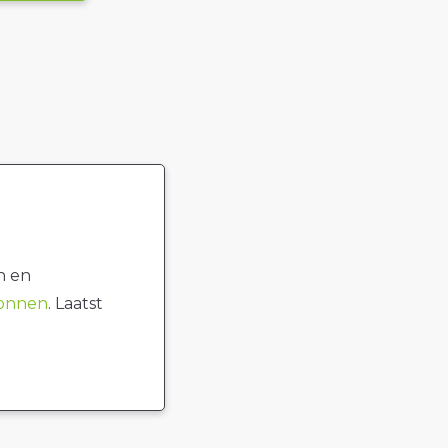
n en
ronnen
. Laatst