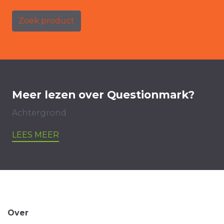
Zoek product
Meer lezen over Questionmark?
Achtergrond
LEES MEER
Over