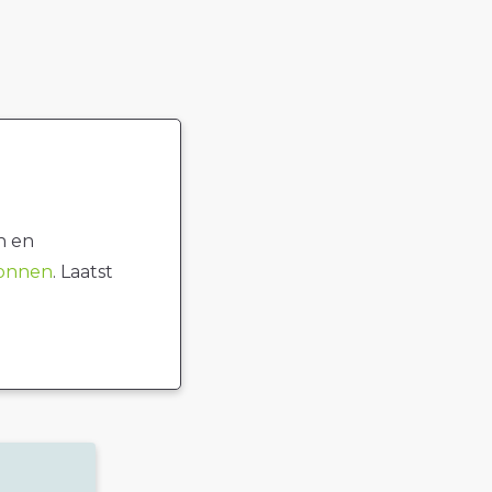
n en
ronnen
. Laatst