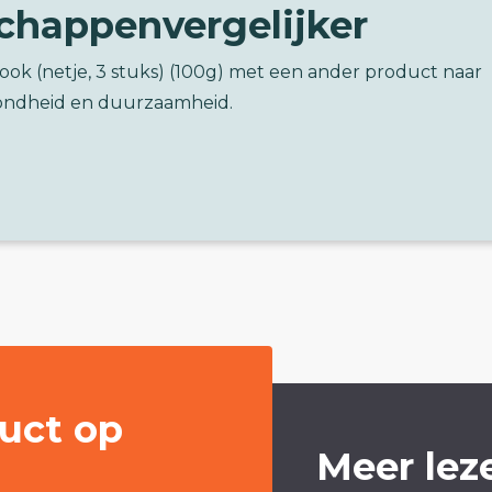
chappenvergelijker
look (netje, 3 stuks) (100g) met een ander product naar
ondheid en duurzaamheid.
uct op
Meer lez