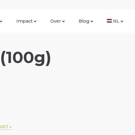
Impact
Over
Blog
NL
 (100g)
DUCT