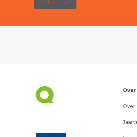
Zoek product
Over
Over
Jaarv