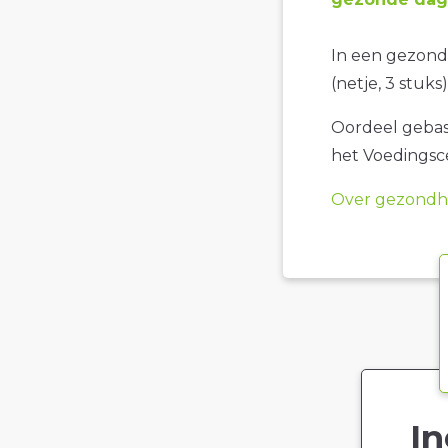
In een gezonde
(netje, 3 stuks)
Oordeel gebase
het Voedings
Over gezondhe
In