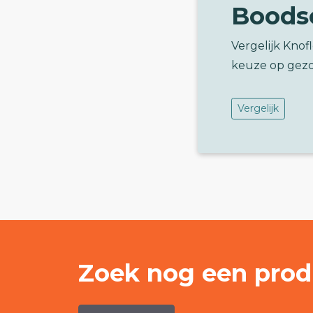
Boods
Vergelijk Knof
keuze op gez
Vergelijk
Zoek nog een prod