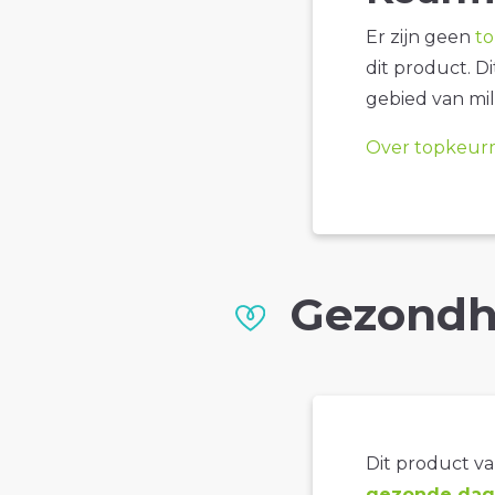
Er zijn geen
t
dit product. D
gebied van mil
Over topkeur
Gezondh
Dit product val
gezonde dage