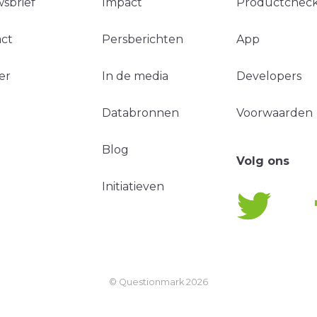
sbrief
Impact
Productchec
ct
Persberichten
App
er
In de media
Developers
Databronnen
Voorwaarden
Blog
Volg ons
Initiatieven
© Questionmark
2026