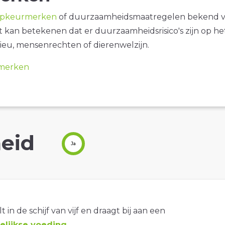
opkeurmerken
of duurzaamheidsmaatregelen bekend 
it kan betekenen dat er duurzaamheidsrisico's zijn op he
ieu, mensenrechten of dierenwelzijn.
merken
eid
Ja
t in de schijf van vijf en draagt bij aan een
lijkse voeding
.