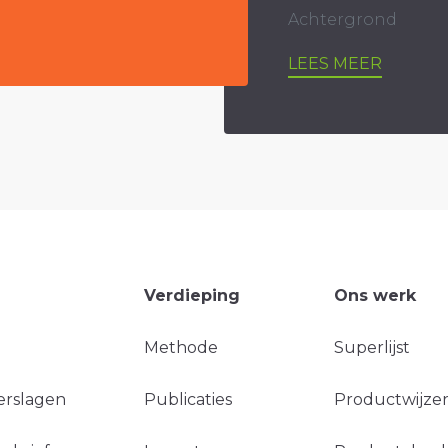
Achtergrond
LEES MEER
Verdieping
Ons werk
Methode
Superlijst
erslagen
Publicaties
Productwijzer