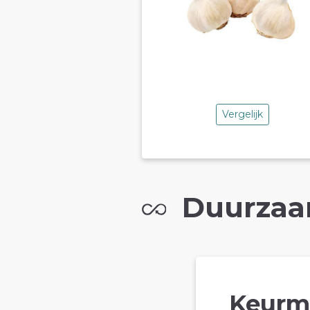
Vergelijk
Duurzaa
Keurm