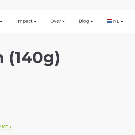
Impact
Over
Blog
NL
 (140g)
DUCT