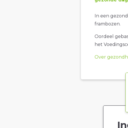
In een gezonde
frambozen.
Oordeel gebase
het Voedings
Over gezondhe
In