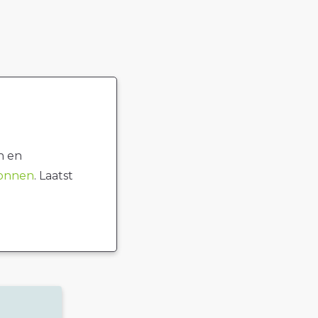
n en
ronnen
. Laatst