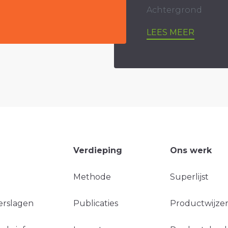
Achtergrond
LEES MEER
Verdieping
Ons werk
Methode
Superlijst
erslagen
Publicaties
Productwijzer