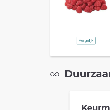
Vergelijk
Duurzaa
Keurm