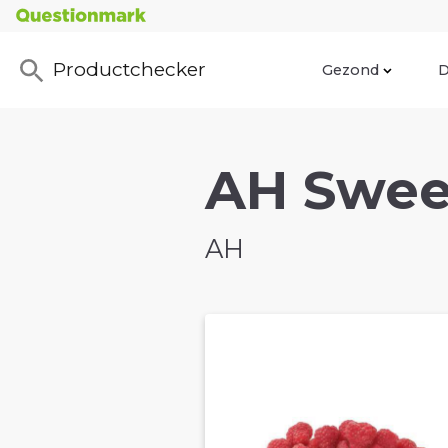
Productchecker
Gezond
D
AH Swee
AH