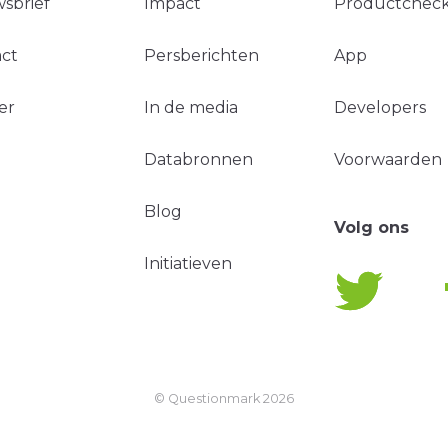
sbrief
Impact
Productchec
ct
Persberichten
App
er
In de media
Developers
Databronnen
Voorwaarden
Blog
Volg ons
Initiatieven
© Questionmark
2026