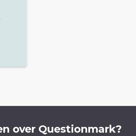
r
en over Questionmark?