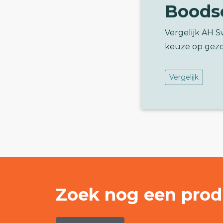
Boods
Vergelijk AH 
keuze op gez
Vergelijk
Zoek nog een prod