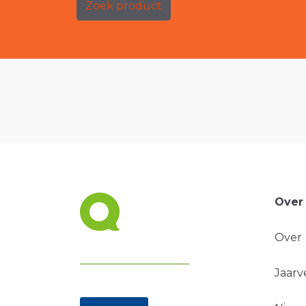
Zoek product
Over
Over
Jaarv