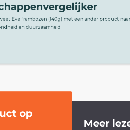
chappenvergelijker
Sweet Eve frambozen (140g) met een ander product naa
ondheid en duurzaamheid.
uct op
Meer lez