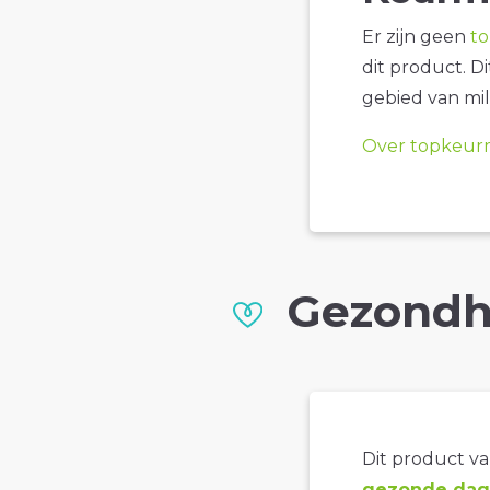
Er zijn geen
t
dit product. D
gebied van mil
Over topkeur
Gezondh
Dit product val
gezonde dage