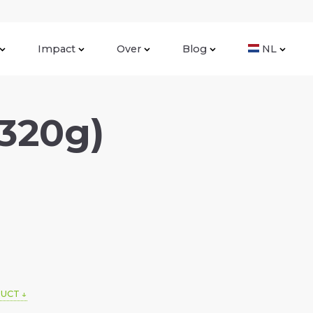
Impact
Over
Blog
NL
 320g)
DUCT