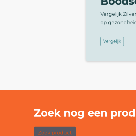
Boods
Vergelijk Zilv
op gezondhei
Vergelijk
Zoek nog een prod
Zoek product