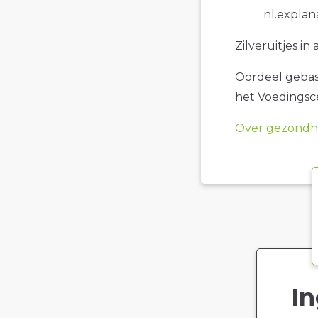
nl.explan
Zilveruitjes in
Oordeel gebase
het Voedings
Over gezondhe
In