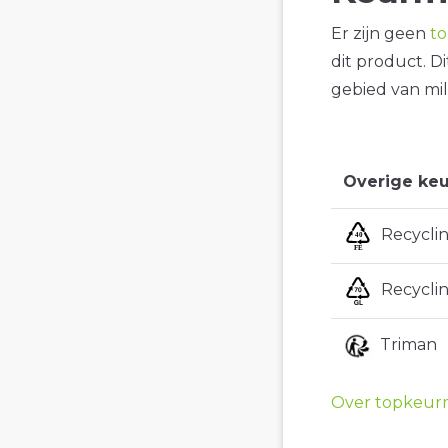
Er zijn geen
t
dit product. D
gebied van mil
Overige keu
Recycli
Recycli
Triman
Over topkeur