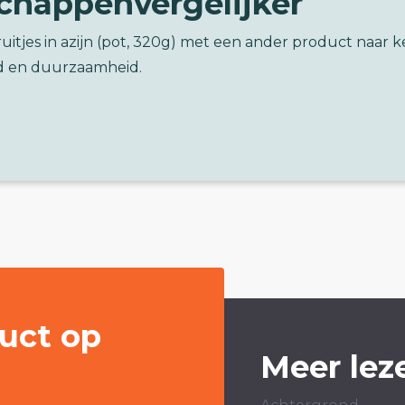
chappenvergelijker
eruitjes in azijn (pot, 320g) met een ander product naar 
d en duurzaamheid.
uct op
Meer lez