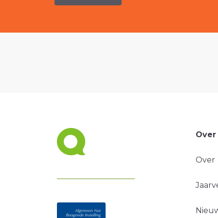
Over
Over
Jaarv
Nieuw