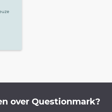
keuze
en over Questionmark?