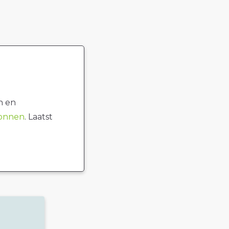
n en
ronnen
. Laatst