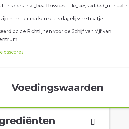
ations.personal_health.issues.rule_keys.added_unhealth
 azijn is een prima keuze als dagelijks extraatje.
erd op de Richtlijnen voor de Schijf van Vijf van
centrum
idsscores
Voedingswaarden
grediënten