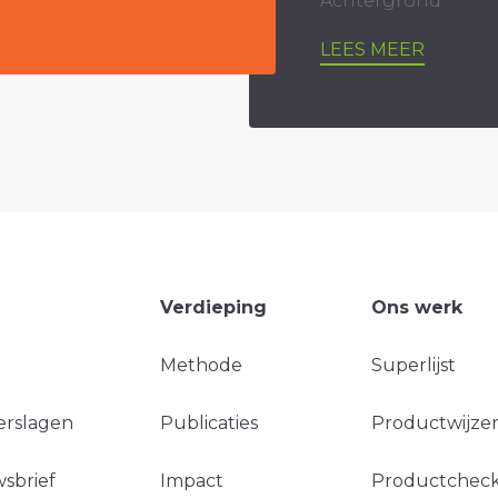
Achtergrond
LEES MEER
Verdieping
Ons werk
Methode
Superlijst
erslagen
Publicaties
Productwijzer
sbrief
Impact
Productchec