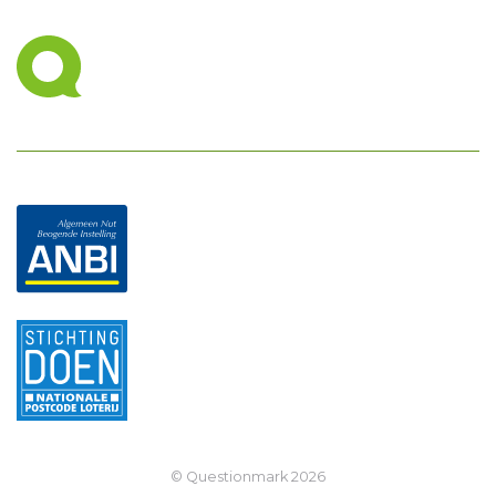
© Questionmark
2026