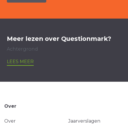
Meer lezen over Questionmark?
Achtergrond
LEES MEER
Over
Over
Jaarverslagen