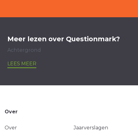
Meer lezen over Questionmark?
Achtergrond
LEES MEER
Over
Over
Jaarverslagen