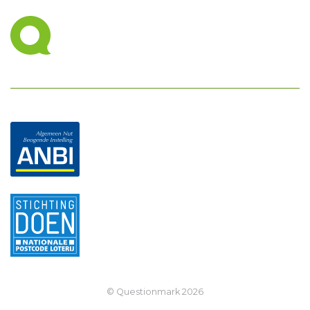
© Questionmark
2026