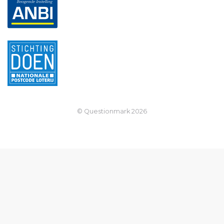
© Questionmark
2026