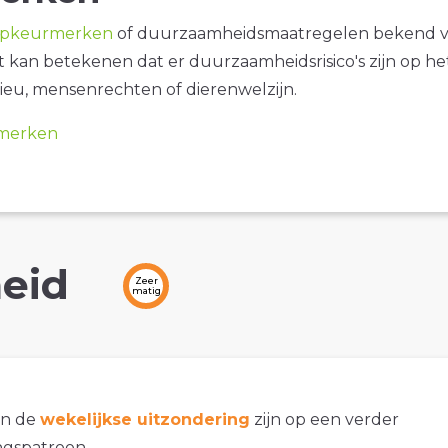
opkeurmerken
of duurzaamheidsmaatregelen bekend 
it kan betekenen dat er duurzaamheidsrisico's zijn op he
ieu, mensenrechten of dierenwelzijn.
merken
eid
Zeer
matig
an de
wekelijkse uitzondering
zijn op een verder
gspatroon.