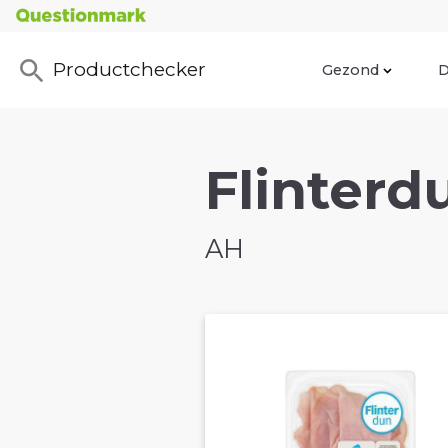
Productchecker
Gezond
D
Flinterd
AH