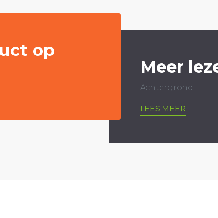
uct op
Meer lez
Achtergrond
LEES MEER