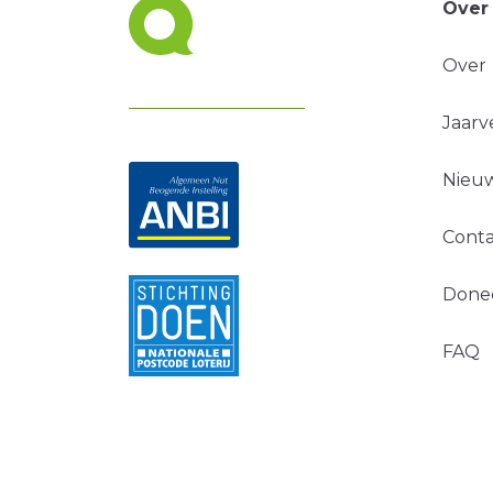
Over
Over
Jaarv
Nieuw
Conta
Done
FAQ