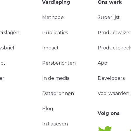
Verdieping
Ons werk
Methode
Superlijst
erslagen
Publicaties
Productwijzer
sbrief
Impact
Productchec
ct
Persberichten
App
er
In de media
Developers
Databronnen
Voorwaarden
Blog
Volg ons
Initiatieven