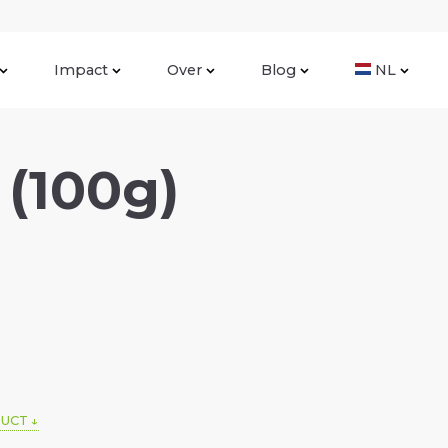
Impact
Over
Blog
NL
(100g)
DUCT