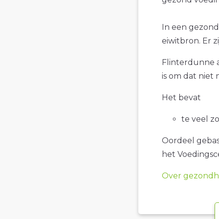
In een gezond
eiwitbron. Er 
Flinterdunne a
is om dat niet
Het bevat
te veel z
Oordeel gebase
het Voedings
Over gezondhe