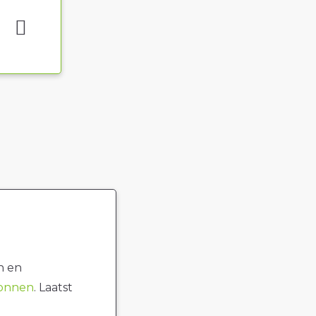
n en
ronnen
. Laatst