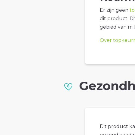
Er zijn geen
t
dit product. D
gebied van mil
Over topkeur
Gezondh
Dit product k
gezond voedin