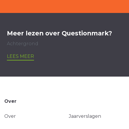
Meer lezen over Questionmark?
Achtergrond
LEES MEER
Over
Over
Jaarverslagen