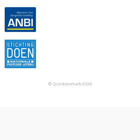
© Questionmark
2026