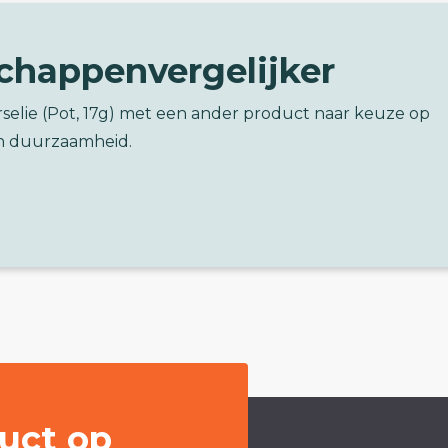
chappenvergelijker
rselie (Pot, 17g) met een ander product naar keuze op
n duurzaamheid.
uct op