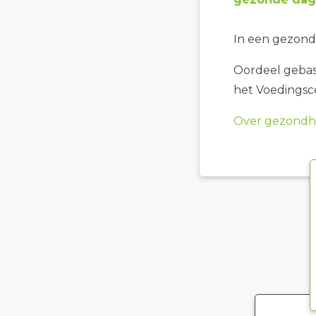
In een gezonde
Oordeel gebase
het Voedings
Over gezondhe