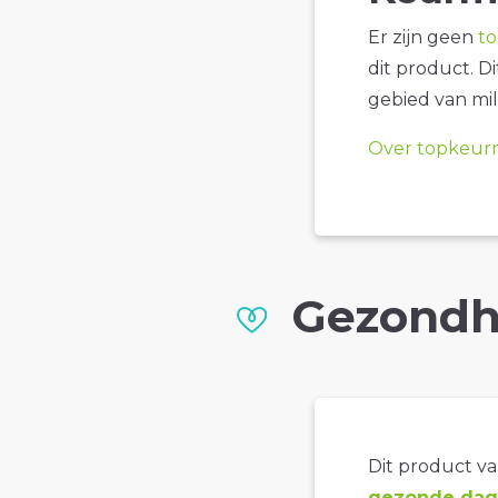
Er zijn geen
t
dit product. D
gebied van mil
Over topkeur
Gezondh
Dit product val
gezonde dage