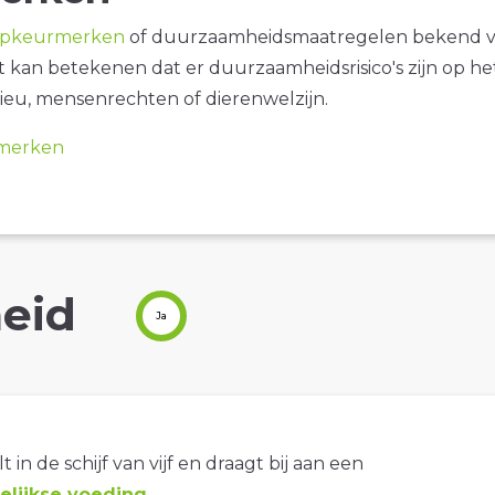
opkeurmerken
of duurzaamheidsmaatregelen bekend 
it kan betekenen dat er duurzaamheidsrisico's zijn op he
ieu, mensenrechten of dierenwelzijn.
merken
eid
Ja
t in de schijf van vijf en draagt bij aan een
lijkse voeding
.