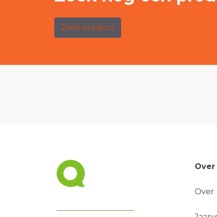
Zoek product
Over
Over
Jaarv