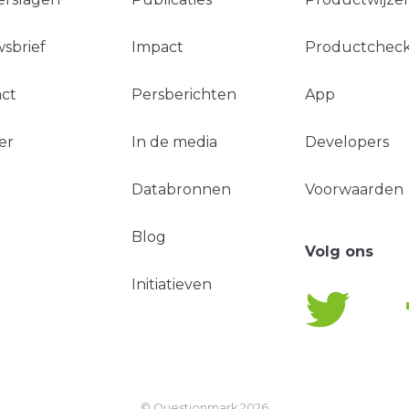
sbrief
Impact
Productchec
ct
Persberichten
App
er
In de media
Developers
Databronnen
Voorwaarden
Blog
Volg ons
Initiatieven
© Questionmark
2026