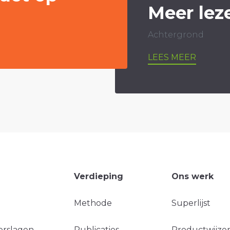
Meer lez
Achtergrond
LEES MEER
Verdieping
Ons werk
Methode
Superlijst
erslagen
Publicaties
Productwijzer