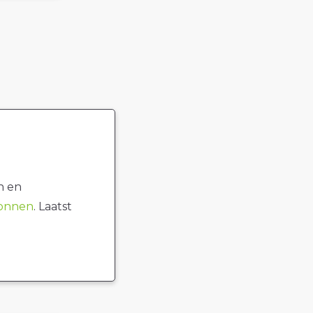
n en
ronnen
. Laatst