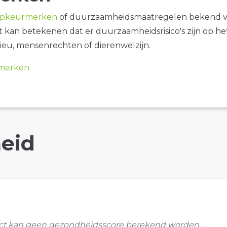
opkeurmerken
of duurzaamheidsmaatregelen bekend 
it kan betekenen dat er duurzaamheidsrisico's zijn op he
ieu, mensenrechten of dierenwelzijn.
merken
eid
uct kan geen gezondheidsscore berekend worden.