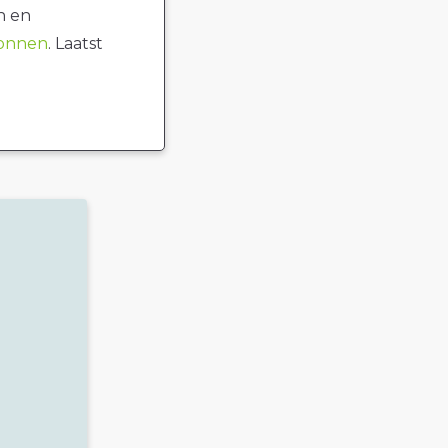
n en
ronnen
. Laatst