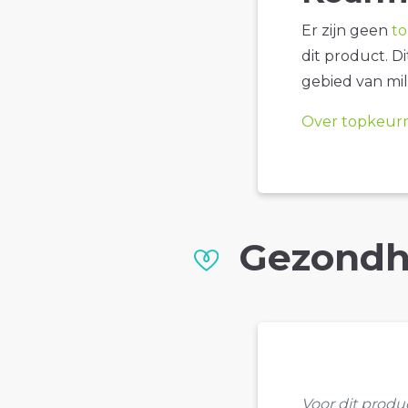
Er zijn geen
t
dit product. D
gebied van mil
Over topkeur
Gezondh
Voor dit prod