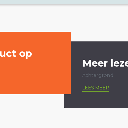
uct op
Meer lez
Achtergrond
LEES MEER