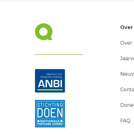
Over
Over
Jaarv
Nieuw
Conta
Done
FAQ