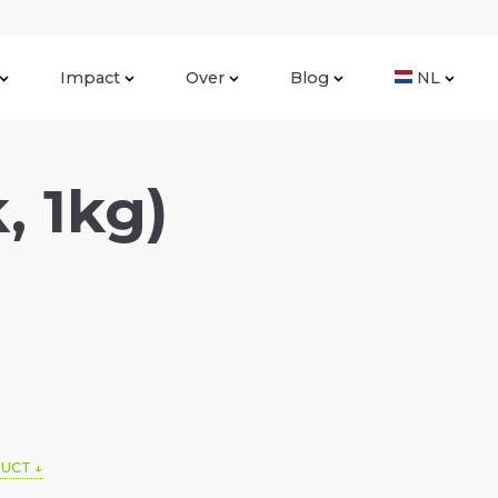
Impact
Over
Blog
NL
, 1kg)
DUCT