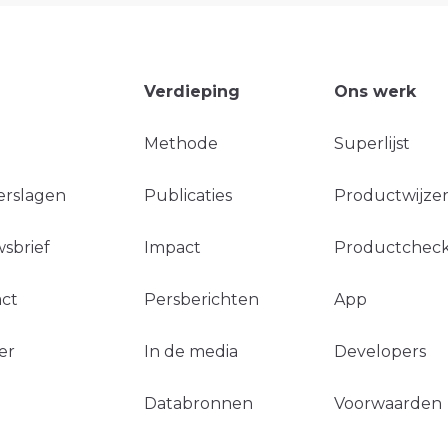
Verdieping
Ons werk
Methode
Superlijst
erslagen
Publicaties
Productwijzer
sbrief
Impact
Productchec
ct
Persberichten
App
er
In de media
Developers
Databronnen
Voorwaarden