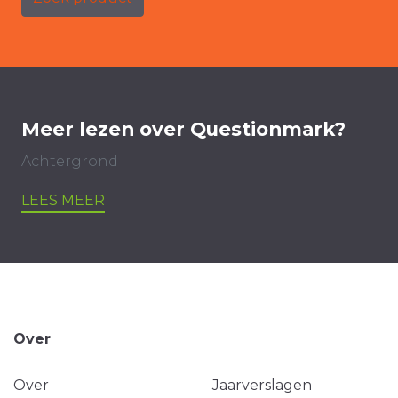
Meer lezen over Questionmark?
Achtergrond
LEES MEER
Over
Over
Jaarverslagen