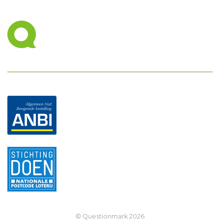
© Questionmark
2026