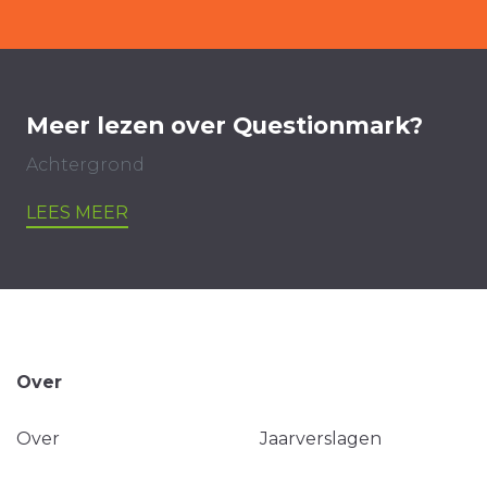
Meer lezen over Questionmark?
Achtergrond
LEES MEER
Over
Over
Jaarverslagen