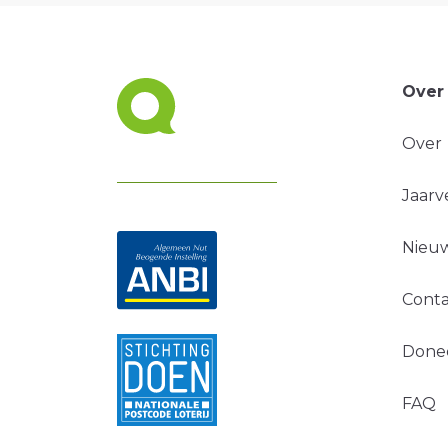
Over
Over
Jaarv
Nieuw
Conta
Done
FAQ