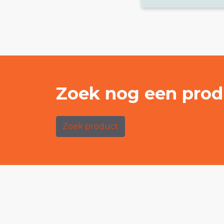
Zoek nog een prod
Zoek product