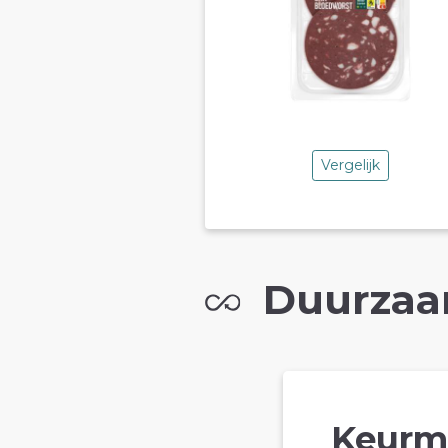
Vergelijk
Duurzaa
Keurm