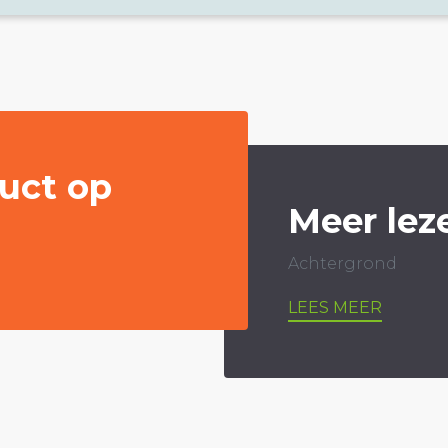
uct op
Meer lez
Achtergrond
LEES MEER