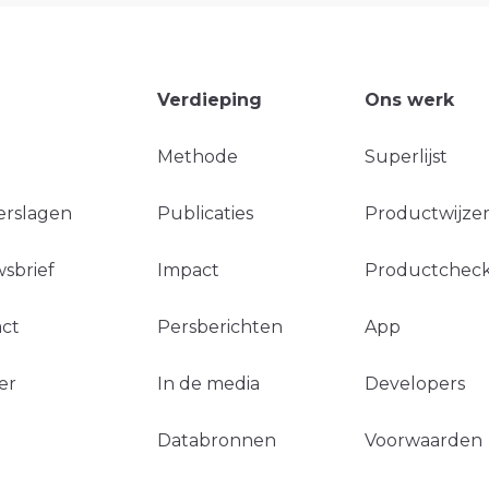
Verdieping
Ons werk
Methode
Superlijst
erslagen
Publicaties
Productwijzer
sbrief
Impact
Productchec
ct
Persberichten
App
er
In de media
Developers
Databronnen
Voorwaarden