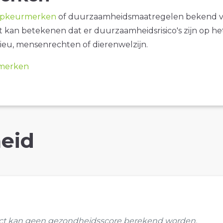
opkeurmerken
of duurzaamheidsmaatregelen bekend 
it kan betekenen dat er duurzaamheidsrisico's zijn op he
ieu, mensenrechten of dierenwelzijn.
merken
eid
uct kan geen gezondheidsscore berekend worden.