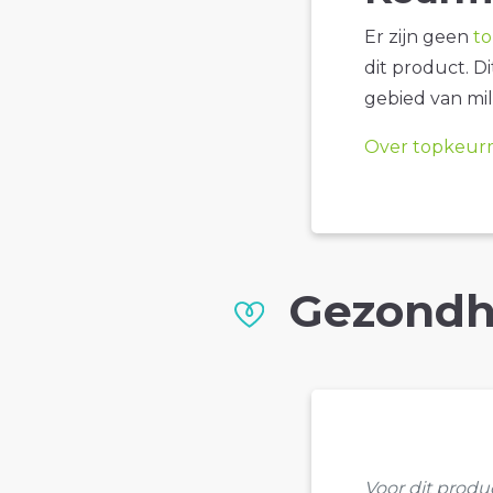
Er zijn geen
t
dit product. D
gebied van mil
Over topkeur
Gezondh
Voor dit prod