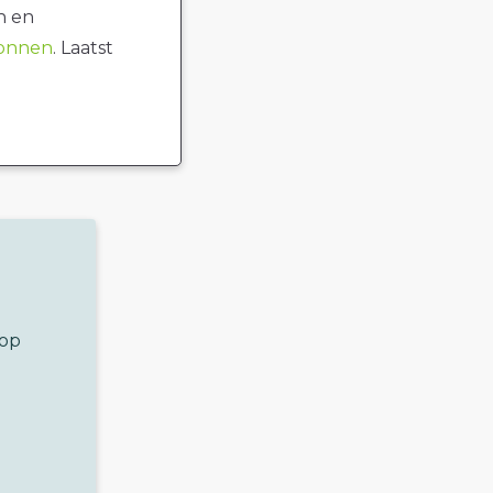
n en
ronnen
. Laatst
 op