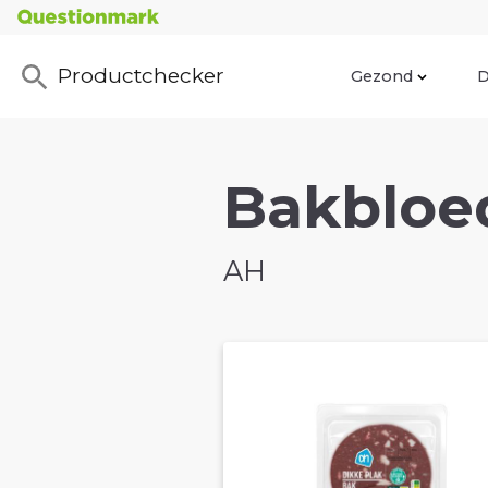
Productchecker
Gezond
D
Bakbloed
AH