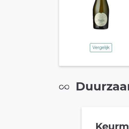
Vergelijk
Duurzaa
Keurm