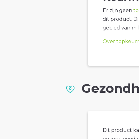
Er zijn geen
t
dit product. D
gebied van mil
Over topkeur
Gezondh
Dit product k
gezond voedin