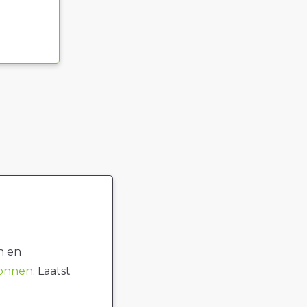
n en
ronnen
. Laatst