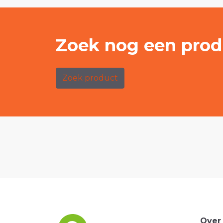
Zoek nog een prod
Zoek product
Over