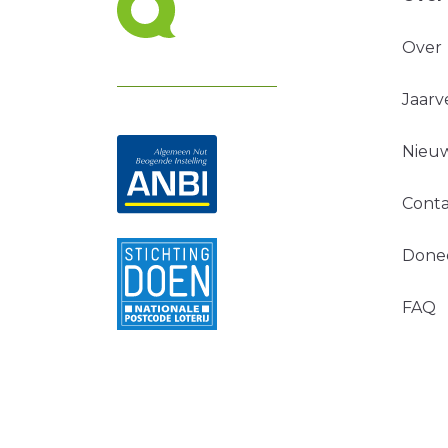
Over
Jaarv
Nieuw
Conta
Done
FAQ