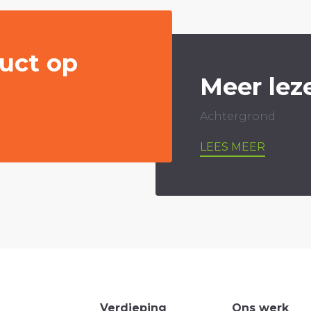
uct op
Meer lez
Achtergrond
LEES MEER
Verdieping
Ons werk