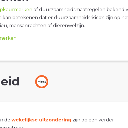
opkeurmerken
of duurzaamheidsmaatregelen bekend 
it kan betekenen dat er duurzaamheidsrisico's zijn op he
ieu, mensenrechten of dierenwelzijn.
merken
eid
Minst
an de
wekelijkse uitzondering
zijn op een verder
gspatroon.