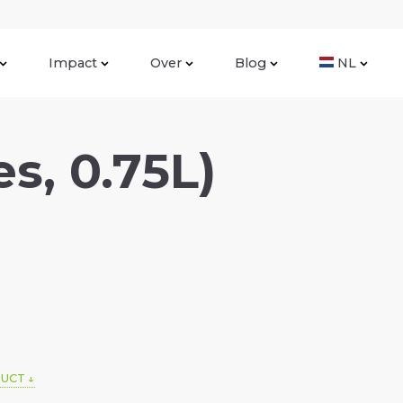
Impact
Over
Blog
NL
es, 0.75L)
DUCT