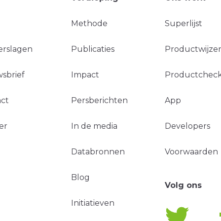
Methode
Superlijst
erslagen
Publicaties
Productwijzer
sbrief
Impact
Productchec
ct
Persberichten
App
er
In de media
Developers
Databronnen
Voorwaarden
Blog
Volg ons
Initiatieven