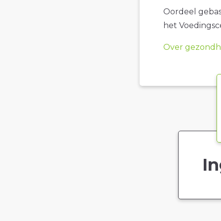
Oordeel gebase
het Voedings
Over gezondhe
In