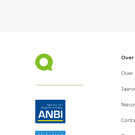
Over
Over
Jaarv
Nieuw
Conta