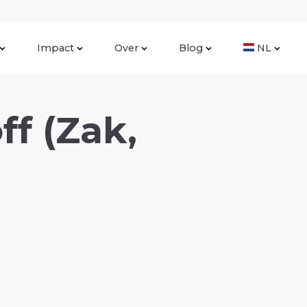
Impact
Over
Blog
NL
f (Zak,