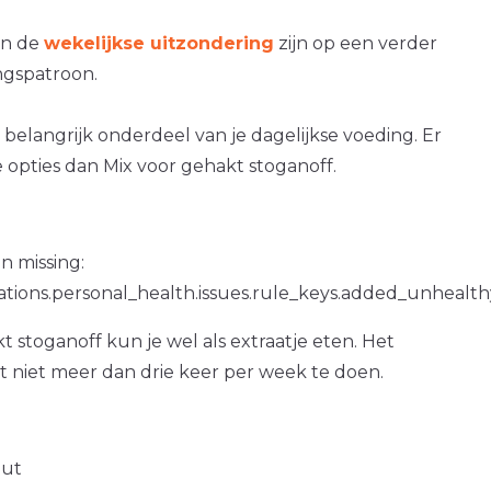
an de
wekelijkse uitzondering
zijn op een verder
gspatroon.
 belangrijk onderdeel van je dagelijkse voeding. Er
 opties dan Mix voor gehakt stoganoff.
n missing:
ations.personal_health.issues.rule_keys.added_unhealth
t stoganoff kun je wel als extraatje eten. Het
at niet meer dan drie keer per week te doen.
out