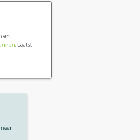
n en
ronnen
. Laatst
 naar