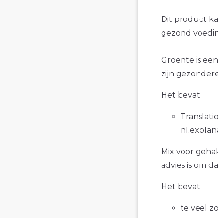
Dit product k
gezond voedin
Groente is een
zijn gezondere
Het bevat
Translatio
nl.explan
Mix voor gehak
advies is om d
Het bevat
te veel z