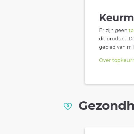
Keurm
Er zijn geen
t
dit product. D
gebied van mil
Over topkeur
Gezondh