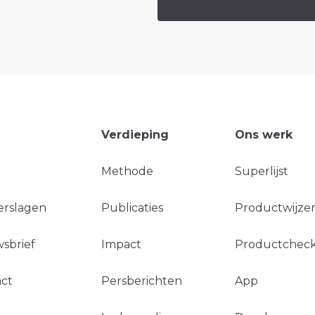
Verdieping
Ons werk
Methode
Superlijst
erslagen
Publicaties
Productwijzer
sbrief
Impact
Productchec
ct
Persberichten
App