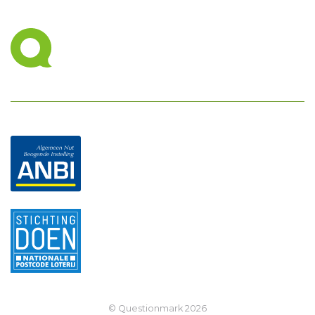
© Questionmark
2026