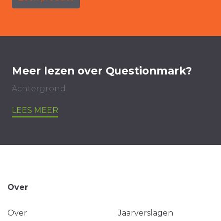
Meer lezen over Questionmark?
Achtergrond
LEES MEER
Over
Over
Jaarverslagen