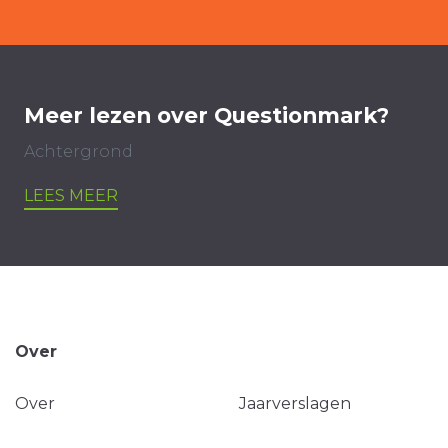
Meer lezen over Questionmark?
Achtergrond
LEES MEER
Over
Over
Jaarverslagen