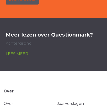
Meer lezen over Questionmark?
Achtergrond
LEES MEER
Over
Over
Jaarverslagen