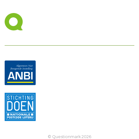
© Questionmark
2026