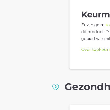
Keurm
Er zijn geen
t
dit product. D
gebied van mil
Over topkeur
Gezondh