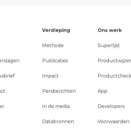
Verdieping
Ons werk
Methode
Superlijst
erslagen
Publicaties
Productwijzer
sbrief
Impact
Productchec
ct
Persberichten
App
er
In de media
Developers
Databronnen
Voorwaarden