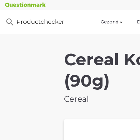
Productchecker
Gezond
D
Cereal K
(90g)
Cereal