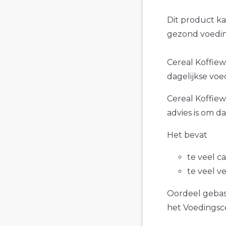
Dit product k
gezond voedin
Cereal Koffiew
dagelijkse voe
Cereal Koffiew
advies is om d
Het bevat
te veel c
te veel v
Oordeel gebase
het Voedings