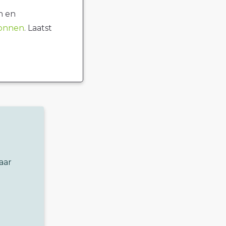
n en
ronnen
. Laatst
aar