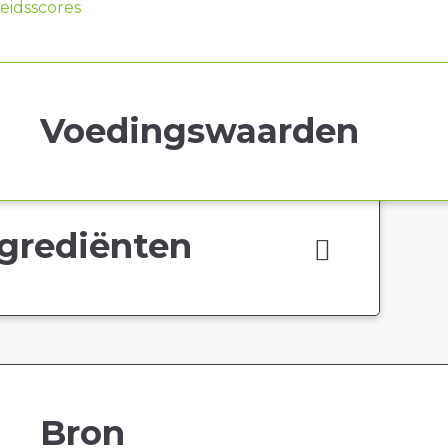
idsscores
Voedingswaarden
grediënten
Bron