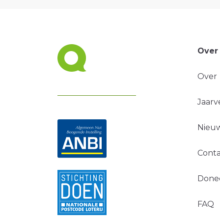
Over
Over
Jaarv
Nieuw
Conta
Done
FAQ