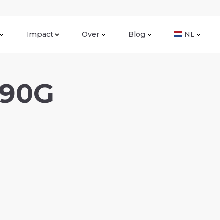
Impact
Over
Blog
NL
 90G