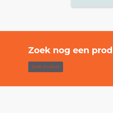
Zoek nog een prod
Zoek product