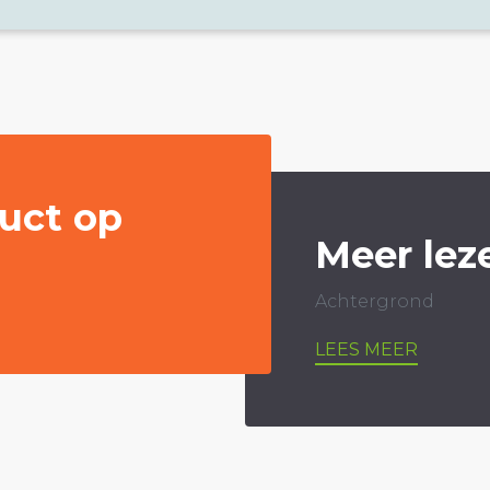
uct op
Meer lez
Achtergrond
LEES MEER