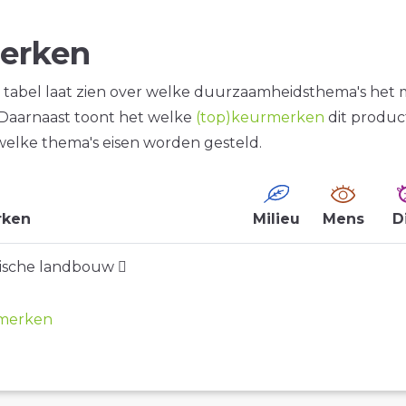
erken
tabel laat zien over welke duurzaamheidsthema's het
. Daarnaast toont het welke
(top)keurmerken
dit produc
welke thema's eisen worden gesteld.
rken
Milieu
Mens
D
gische landbouw
merken