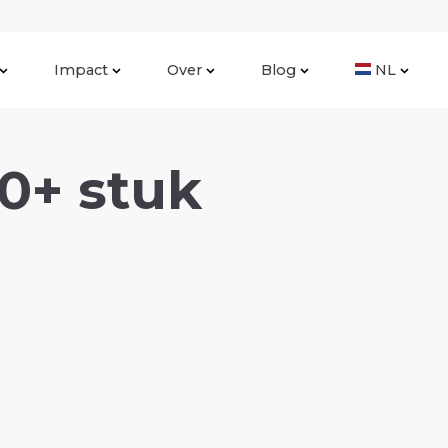
Impact
Over
Blog
NL
0+ stuk