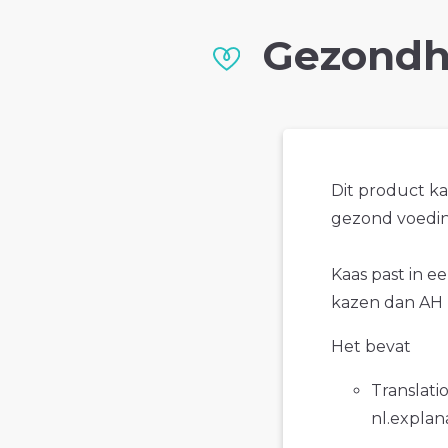
Gezondh
Dit product k
gezond voedin
Kaas past in e
kazen dan AH 
Het bevat
Translatio
nl.explan