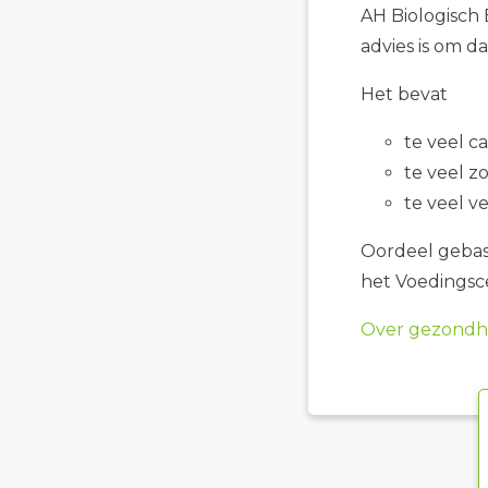
AH Biologisch 
advies is om d
Het bevat
te veel c
te veel z
te veel v
Oordeel gebase
het Voedings
Over gezondhe