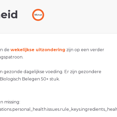
eid
Minst
an de
wekelijkse uitzondering
zijn op een verder
gspatroon.
en gezonde dagelijkse voeding. Er zijn gezondere
Biologisch Belegen 50+ stuk.
n missing:
ations.personal_health.issues.rule_keys.ingredients_hea