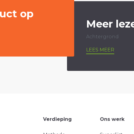
uct op
Meer lez
Achtergrond
LEES MEER
Verdieping
Ons werk