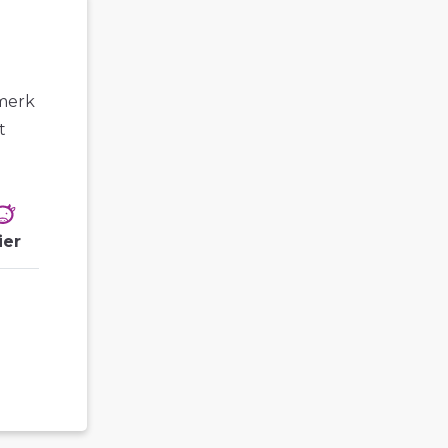
 merk
t
ier