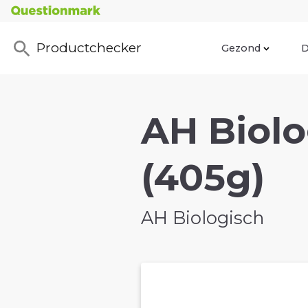
Productchecker
Gezond
D
AH Biolo
(405g)
AH Biologisch