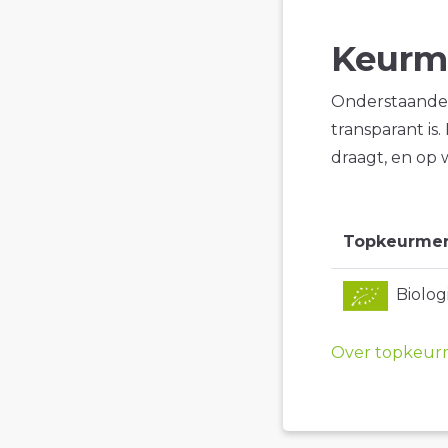
Keurm
Onderstaande 
transparant is
draagt, en op 
Topkeurme
Biolo
Over topkeur