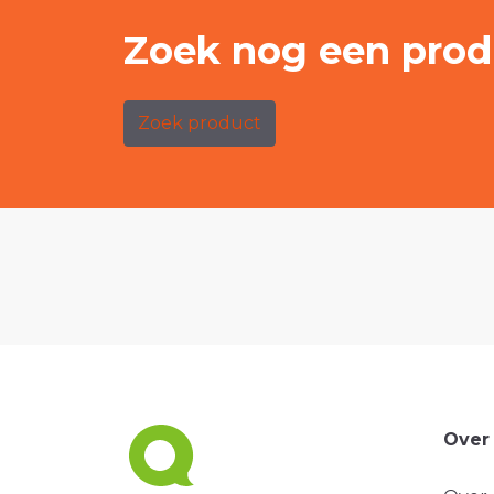
Zoek nog een prod
Zoek product
Over