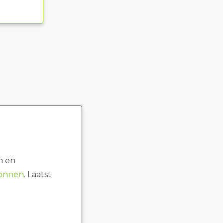
n en
ronnen
. Laatst