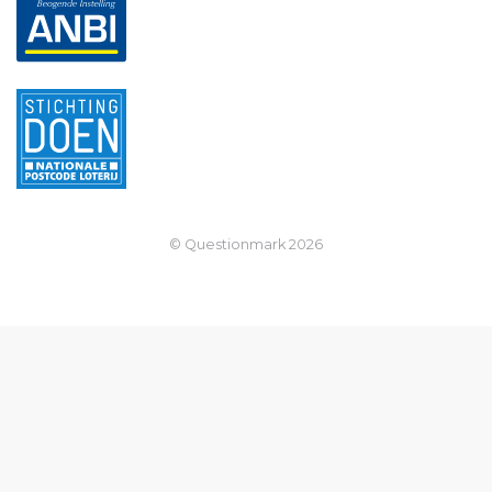
© Questionmark
2026