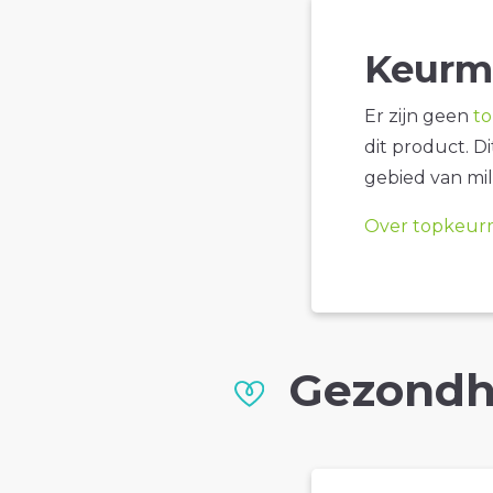
Keurm
Er zijn geen
t
dit product. D
gebied van mil
Over topkeur
Gezondh