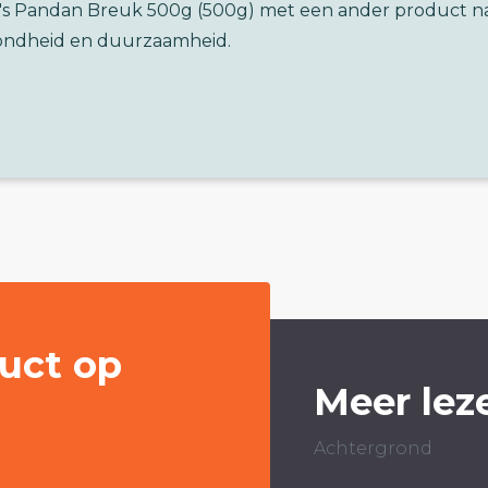
n's Pandan Breuk 500g (500g) met een ander product n
ondheid en duurzaamheid.
uct op
Meer lez
Achtergrond