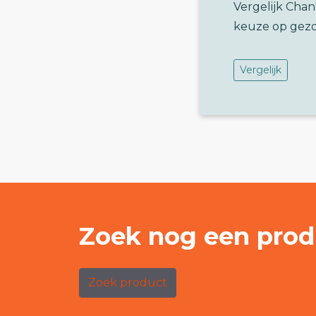
Vergelijk Cha
keuze op gez
Vergelijk
Zoek nog een prod
Zoek product