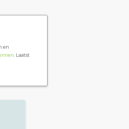
n en
ronnen
. Laatst