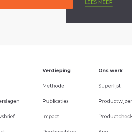
LEES MEER
Verdieping
Ons werk
Methode
Superlijst
erslagen
Publicaties
Productwijzer
sbrief
Impact
Productchec
ct
Persberichten
App