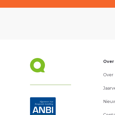
Over
Over
Jaarv
Nieuw
Conta