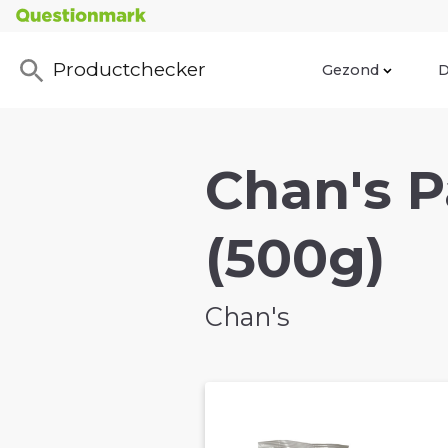
Productchecker
Gezond
D
Chan's 
(500g)
Chan's