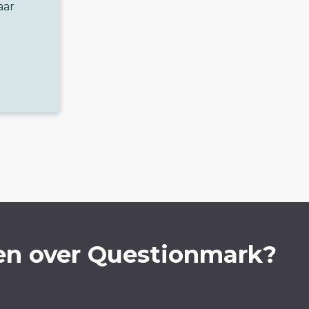
aar
en over Questionmark?