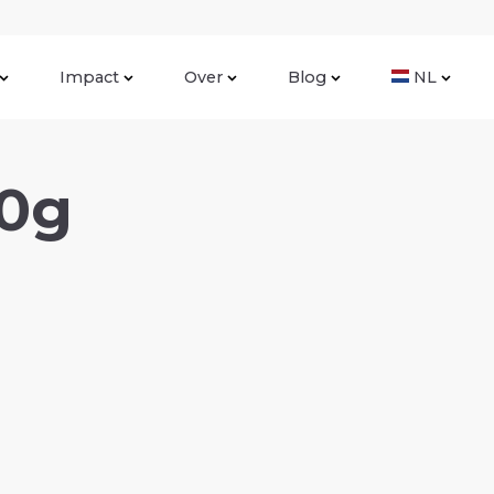
Impact
Over
Blog
NL
00g