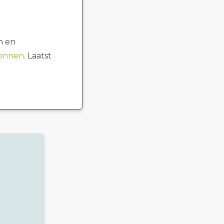
n en
ronnen
. Laatst