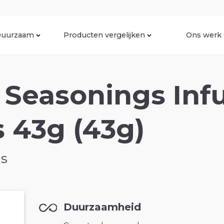
uurzaam
Producten vergelijken
Ons werk
l Seasonings Inf
 43g (43g)
gs
Duurzaamheid