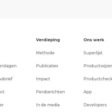
Verdieping
Ons werk
Methode
Superlijst
erslagen
Publicaties
Productwijzer
sbrief
Impact
Productchec
ct
Persberichten
App
er
In de media
Developers