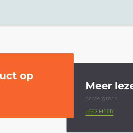
uct op
Meer lez
Achtergrond
LEES MEER