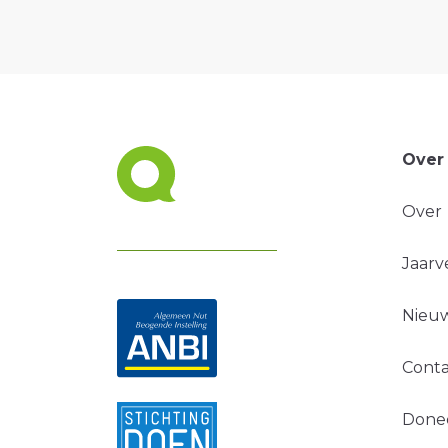
Over
Over
Jaarv
Nieuw
Conta
Done