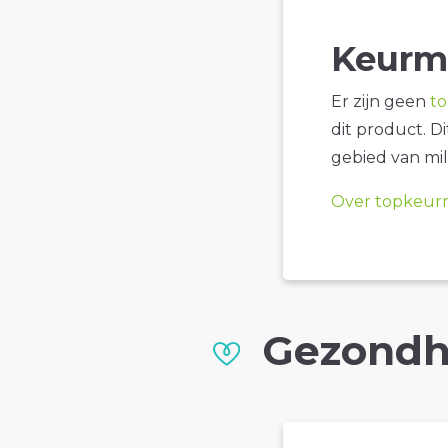
Keurm
Er zijn geen
t
dit product. D
gebied van mil
Over topkeur
Gezondh