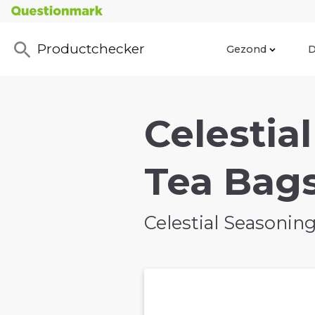
Productchecker
Gezond
D
Celestia
Tea Bags
Celestial Seasonin