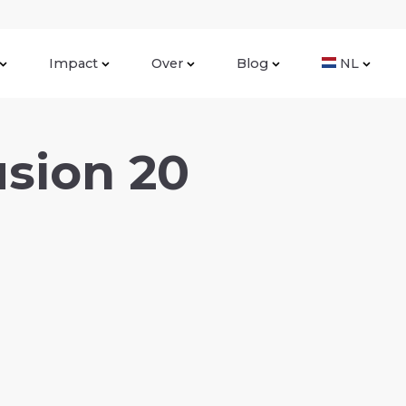
Impact
Over
Blog
NL
usion 20