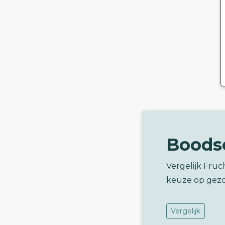
Boods
Vergelijk Frü
keuze op gez
Vergelijk