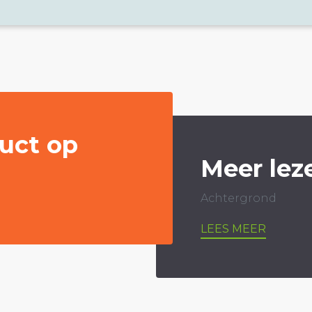
uct op
Meer lez
Achtergrond
LEES MEER