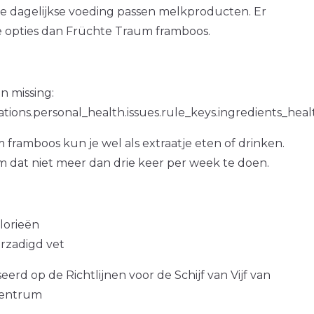
e dagelijkse voeding passen melkproducten. Er
e opties dan Früchte Traum framboos.
n missing:
ations.personal_health.issues.rule_keys.ingredients_hea
framboos kun je wel als extraatje eten of drinken.
om dat niet meer dan drie keer per week te doen.
alorieën
erzadigd vet
erd op de Richtlijnen voor de Schijf van Vijf van
centrum