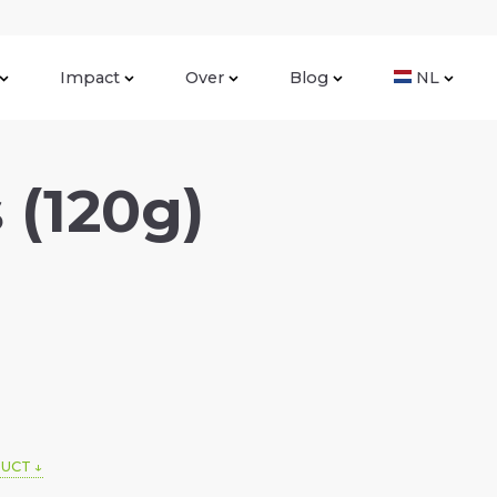
Impact
Over
Blog
NL
 (120g)
DUCT