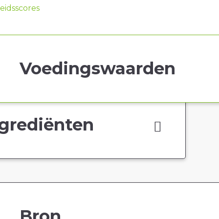
idsscores
Voedingswaarden
grediënten
Bron