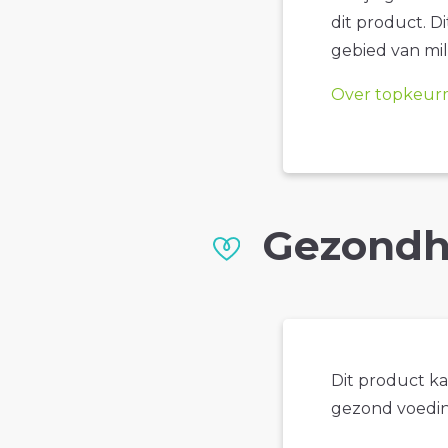
dit product. D
gebied van mil
Over topkeur
Gezondh
Dit product k
gezond voedin