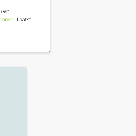
n en
ronnen
. Laatst