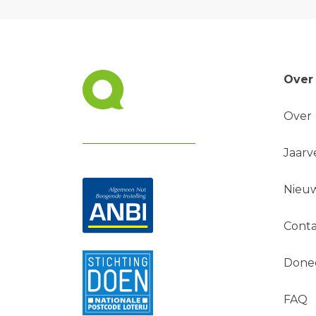
Over
Over
Jaarv
Nieuw
Conta
Done
FAQ