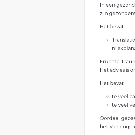
In een gezond
zijn gezonder
Het bevat
Translatio
nl.explan
Früchte Traum 
Het advies is 
Het bevat
te veel c
te veel v
Oordeel gebase
het Voedings