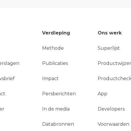
Verdieping
Ons werk
Methode
Superlijst
erslagen
Publicaties
Productwijzer
sbrief
Impact
Productchec
ct
Persberichten
App
er
In de media
Developers
Databronnen
Voorwaarden