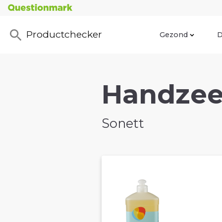
Productchecker
Gezond
D
Handzeep
Sonett