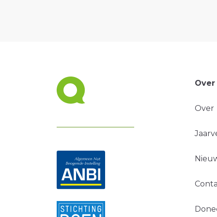
Over
Over
Jaarv
Nieuw
Conta
Done