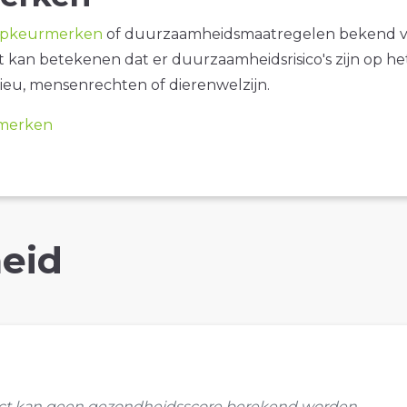
opkeurmerken
of duurzaamheidsmaatregelen bekend 
it kan betekenen dat er duurzaamheidsrisico's zijn op he
ieu, mensenrechten of dierenwelzijn.
merken
eid
uct kan geen gezondheidsscore berekend worden.