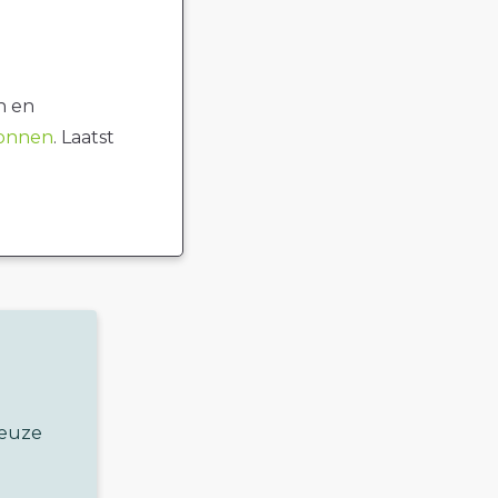
n en
ronnen
. Laatst
keuze