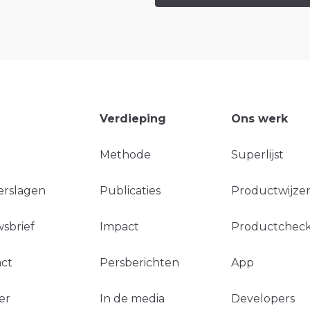
Verdieping
Ons werk
Methode
Superlijst
erslagen
Publicaties
Productwijzer
sbrief
Impact
Productchec
ct
Persberichten
App
er
In de media
Developers