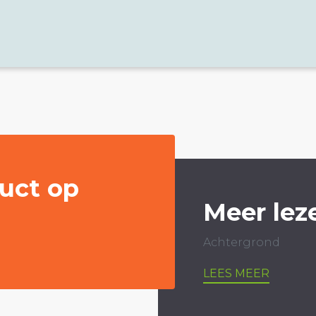
uct op
Meer lez
Achtergrond
LEES MEER