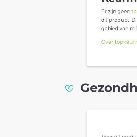
Er zijn geen
t
dit product. D
gebied van mil
Over topkeur
Gezondh
Voor dit prod