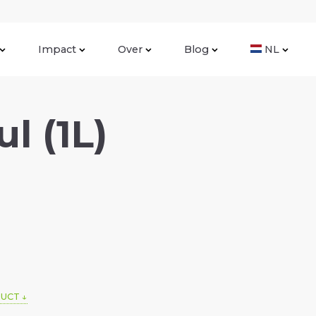
Impact
Over
Blog
NL
l (1L)
DUCT