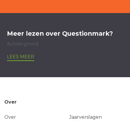
Meer lezen over Questionmark?
Achtergrond
LEES MEER
Over
Over
Jaarverslagen