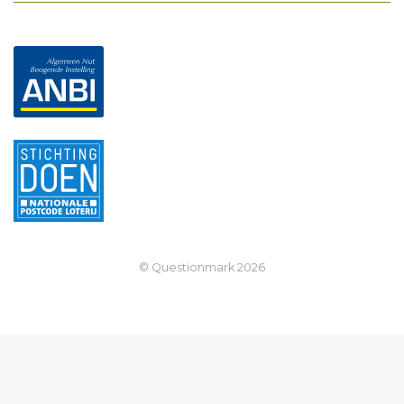
© Questionmark
2026