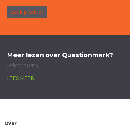
Zoek product
Meer lezen over Questionmark?
Achtergrond
LEES MEER
Over